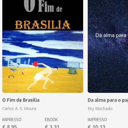
O Fim de Brasilia
Da alma para o pa
Carlos A. S. Moura
Bry Machado
IMPRESSO
EBOOK
IMPRESSO
€ 8,95
€ 3,31
€ 10,13