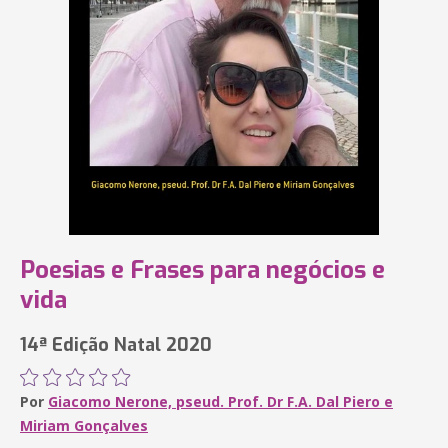
Poesias e Frases para negócios e
vida
14ª Edição Natal 2020
Por
Giacomo Nerone, pseud. Prof. Dr F.A. Dal Piero e
Miriam Gonçalves