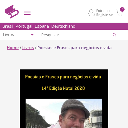
0
Entre ou
Registe-se
Brasil
Portugal
España
Deutschland
Home
/
Livros
/
Poesias e Frases para negócios e vida