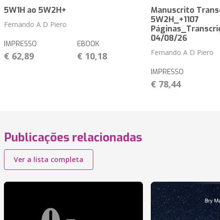
5W1H ao 5W2H+
Manuscrito Trans
5W2H_+1107
Fernando A D Piero
Páginas_Transcri
04/08/26
IMPRESSO
EBOOK
Fernando A D Piero
€ 62,89
€ 10,18
IMPRESSO
€ 78,44
Publicações relacionadas
Ver a lista completa