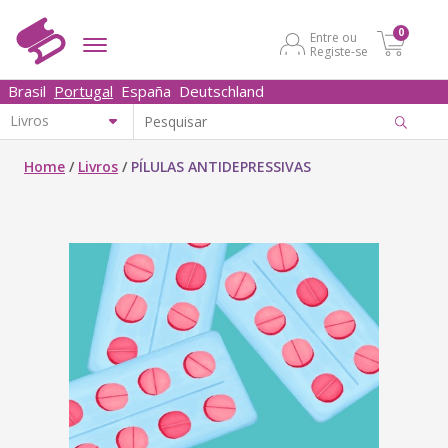
0
Entre ou
Registe-se
Brasil
Portugal
España
Deutschland
Home
/
Livros
/
PÍLULAS ANTIDEPRESSIVAS