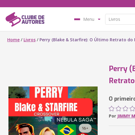
Menu
Home
/
Livros
/
Perry (Blake & Starfire): O Último Retrato d
Perry (
Retrato
O primeir
Por
JIMMY 