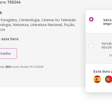
ivro: 750244
s
 Foragidos, Criminologia, Cinema Ou Televisão
Vers
impr
pologia, Natureza, Literatura Nacional, Ficção,
icos
 este livro
Versã
ebook
trecho
L
ista
2653
vezes desde 01/12/2024
Este livro