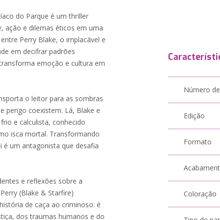
íaco do Parque é um thriller
e, ação e dilemas éticos em uma
 entre Perry Blake, o implacável e
ade em decifrar padrões
Característi
que transforma emoção e cultura em
Número de
nsporta o leitor para as sombras
e perigo coexistem. Lá, Blake e
Edição
rio e calculista, conhecido
omo isca mortal. Transformando
Formato
 é um antagonista que desafia
Acabamen
dentes e reflexões sobre a
 Perry (Blake & Starfire)
Coloração
história de caça ao criminoso: é
stiça, dos traumas humanos e do
Tipo de pa