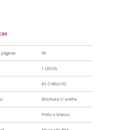
cas
 páginas
96
1 (2024)
A5 (148x210)
to
Brochura c/ orelha
Preto e branco
pel
Ahuesado 80g