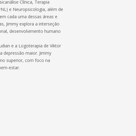
canálise Clínica, Terapia
PNL) e Neuropsicologia, além de
 em cada uma dessas áreas e
s, Jimmy explora a interseção
ional, desenvolvimento humano
udian e a Logoterapia de Viktor
da depressão maior. Jimmy
no superior, com foco na
bem-estar.