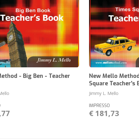
ethod - Big Ben - Teacher
New Mello Method
Square Teacher's 
Mello
Jimmy L. Mello
O
IMPRESSO
,77
€ 181,73