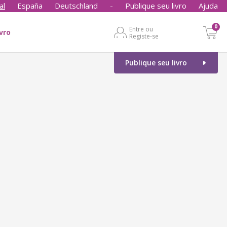
al
España
Deutschland
-
Publique seu livro
Ajuda
0
Entre ou
ivro
Registe-se
Publique seu livro