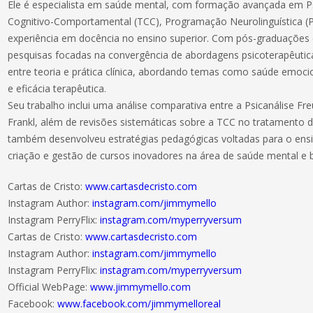
Ele é especialista em saúde mental, com formação avançada em Psi
Cognitivo-Comportamental (TCC), Programação Neurolinguística (
experiência em docência no ensino superior. Com pós-graduações
pesquisas focadas na convergência de abordagens psicoterapêutica
entre teoria e prática clínica, abordando temas como saúde emoc
e eficácia terapêutica.
Seu trabalho inclui uma análise comparativa entre a Psicanálise Fre
Frankl, além de revisões sistemáticas sobre a TCC no tratamento 
também desenvolveu estratégias pedagógicas voltadas para o ensi
criação e gestão de cursos inovadores na área de saúde mental e 
Cartas de Cristo:
www.cartasdecristo.com
Instagram Author:
instagram.com/jimmymello
Instagram PerryFlix:
instagram.com/myperryversum
Cartas de Cristo:
www.cartasdecristo.com
Instagram Author:
instagram.com/jimmymello
Instagram PerryFlix:
instagram.com/myperryversum
Official WebPage:
www.jimmymello.com
Facebook:
www.facebook.com/jimmymelloreal