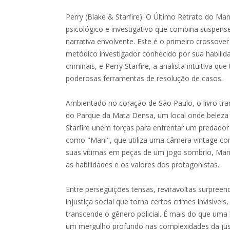
Perry (Blake & Starfire): O Último Retrato do Man
psicológico e investigativo que combina suspens
narrativa envolvente. Este é o primeiro crossover
metódico investigador conhecido por sua habilid
criminais, e Perry Starfire, a analista intuitiva 
poderosas ferramentas de resolução de casos.
Ambientado no coração de São Paulo, o livro tra
do Parque da Mata Densa, um local onde beleza 
Starfire unem forças para enfrentar um predador f
como "Mani", que utiliza uma câmera vintage c
suas vítimas em peças de um jogo sombrio, Mani
as habilidades e os valores dos protagonistas.
Entre perseguições tensas, reviravoltas surpreen
injustiça social que torna certos crimes invisíveis,
transcende o gênero policial. É mais do que uma 
um mergulho profundo nas complexidades da ju