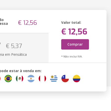
ão
€ 12,56
Valor total:
essa
€ 12,56
o
Comprar
€ 5,37
eia em Pensática
* Não inclui IVA.
 pode estar à venda em: