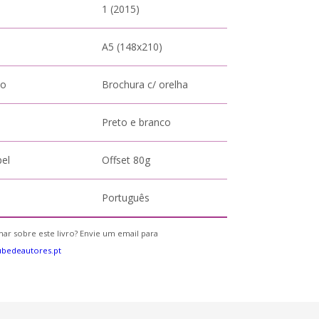
1 (2015)
A5 (148x210)
to
Brochura c/ orelha
Preto e branco
pel
Offset 80g
Português
ar sobre este livro? Envie um email para
bedeautores.pt