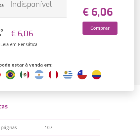
Indisponível
sa
€ 6,06
Comprar
ão
€ 6,06
k
Leia em Pensática
 pode estar à venda em:
cas
 páginas
107