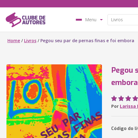
Menu
Home
/
Livros
/
Pegou seu par de pernas finas e foi embora
Pegou s
embora
Por
Larissa
Código do l