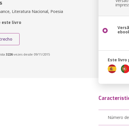
Versão
s
impres
ance, Literatura Nacional, Poesia
 este livro
Vers
eboo
trecho
ista
3226
vezes desde 09/11/2015
Este livro
Característi
Número de