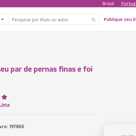
Brasil
Portug
Publique seu l
eu par de pernas finas e foi
 Lima
ivro: 197865