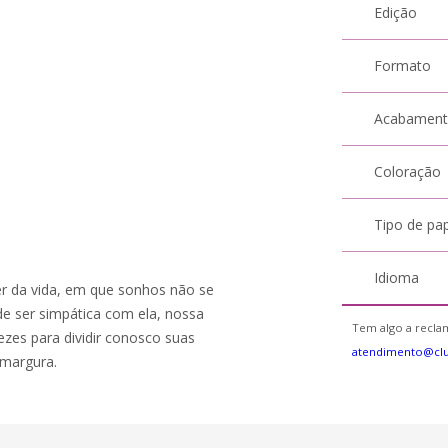
Edição
Formato
Acabamen
Coloração
Tipo de pa
Idioma
 da vida, em que sonhos não se
de ser simpática com ela, nossa
Tem algo a reclam
zes para dividir conosco suas
atendimento@clu
amargura.