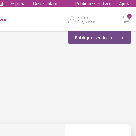
al
España
Deutschland
-
Publique seu livro
Ajuda
0
Entre ou
ivro
Registe-se
Publique seu livro