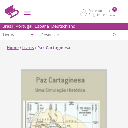
0
Entre ou
Registe-se
Brasil
Portugal
España
Deutschland
Home
/
Livros
/
Paz Cartaginesa