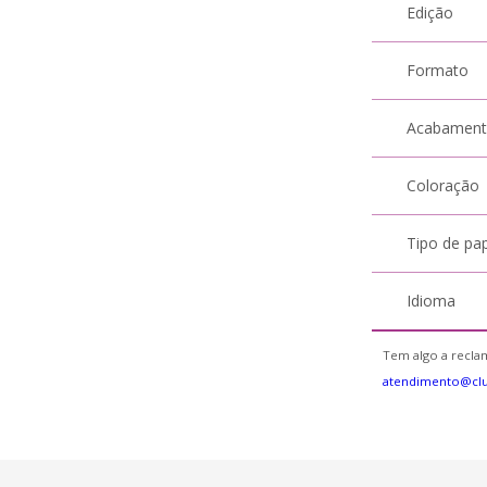
Edição
Formato
Acabamen
Coloração
Tipo de pa
Idioma
Tem algo a reclam
atendimento@clu