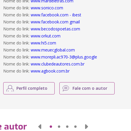
Nome do link:
www.mardeletras.com
Nome do link:
www.sonico.com
Nome do link:
www.facebook.com - ibest
Nome do link:
www.facebook.com gmail
Nome do link:
www.becodospoetas.com
Nome do link:
www.orkut.com
Nome do link:
www.hi5.com
Nome do link:
www.meuecglobal.com
Nome do link:
www.morepli.ac970-3@plus.google
Nome do link:
www.clubedeautores.com.br
Nome do link:
www.agbook.com.br
Perfil completo
Fale com o autor
e autor