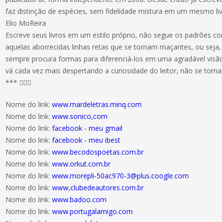
faz distinção de espécies, sem fidelidade mistura em um mesmo livr
Elio MoReira
Escreve seus livros em um estilo próprio, não segue os padrões co
aquelas aborrecidas linhas retas que se tornam maçantes, ou seja, 
sempre procura formas para diferenciá-los em uma agradável visã
vá cada vez mais despertando a curiosidade do leitor, não se torn
*** 
Nome do link:
www.mardeletras.minq.com
Nome do link:
www.sonico,com
Nome do link:
facebook - meu gmail
Nome do link:
facebook - meu ibest
Nome do link:
www.becodospoetas.com.br
Nome do link:
www.orkut.com.br
Nome do link:
www.morepli-50ac970-3@plus.coogle.com
Nome do link:
www,clubedeautores.com.br
Nome do link:
www.badoo.com
Nome do link:
www.portugalamigo.com