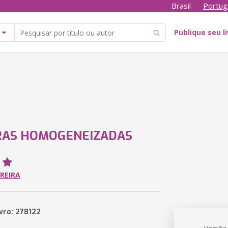
Brasil
Portug
Publique seu l
RAS HOMOGENEIZADAS
REIRA
ivro: 278122