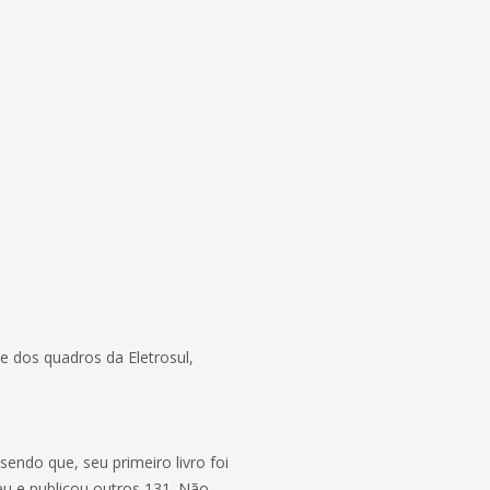
e dos quadros da Eletrosul,
 sendo que, seu primeiro livro foi
u e publicou outros 131. Não