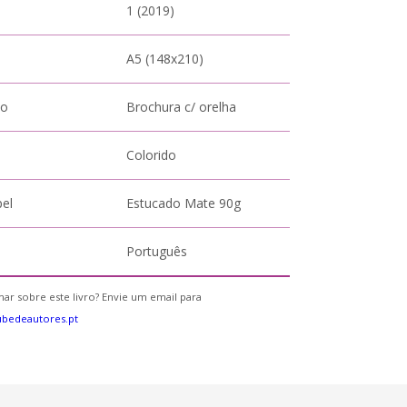
1 (2019)
A5 (148x210)
to
Brochura c/ orelha
Colorido
pel
Estucado Mate 90g
Português
ar sobre este livro? Envie um email para
bedeautores.pt