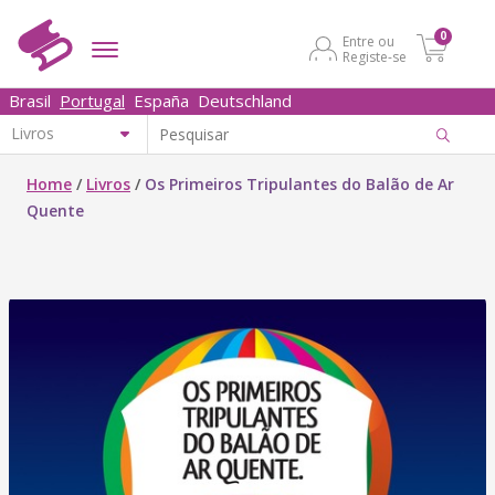
0
Entre ou
Registe-se
Brasil
Portugal
España
Deutschland
Home
/
Livros
/
Os Primeiros Tripulantes do Balão de Ar
Quente