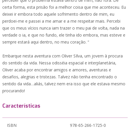
perceber que o problema estava dentro de mim, não fora. De
certa forma, esta prisão foi a melhor coisa que me aconteceu. Eu
deixei ir embora todo aquele sofrimento dentro de mim, eu
perdoei-me e passei a me amar e a me respeitar mais. Percebi
que os meus vícios nunca iam trazer o meu pai de volta, nada na
verdade o ia, e que no fundo, ele tinha ido embora, mas esteve e
sempre estará aqui dentro, no meu coração. “
Embarque nesta aventura com Oliver SIlva, um jovem à procura
do sentido da vida. Nessa odisséia espacial e interplanetária,
Oliver acaba por encontrar amigos e amores, aventuras e
desafios, alegrias e tristezas. Talvez não tenha encontrado o
sentido da vida…aliás, talvez nem era isso que ele estava mesmo
procurando!
Características
ISBN
978-65-266-1725-0