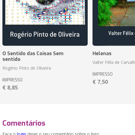
O Sentido das Coisas Sem
Helenas
sentido
Valter Félix de Carval
Rogério Pinto de Oliveira
IMPRESSO
IMPRESSO
€ 7,50
€ 8,85
Comentários
Faça o
login
deixe o seu comentário sobre o livro.