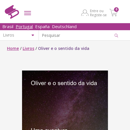
0
Entre ou
Registe-se
Brasil
Portugal
España
Deutschland
Home
/
Livros
/
Oliver e o sentido da vida