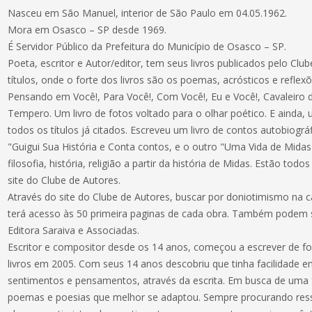
Nasceu em São Manuel, interior de São Paulo em 04.05.1962.
Mora em Osasco – SP desde 1969.
É Servidor Público da Prefeitura do Município de Osasco – SP.
Poeta, escritor e Autor/editor, tem seus livros publicados pelo Cl
títulos, onde o forte dos livros são os poemas, acrósticos e reflex
Pensando em Você!, Para Você!, Com Você!, Eu e Você!, Cavaleir
Tempero. Um livro de fotos voltado para o olhar poético. E ainda
todos os títulos já citados. Escreveu um livro de contos autobiográ
"Guigui Sua História e Conta contos, e o outro "Uma Vida de Mida
filosofia, história, religião a partir da história de Midas. Estão tod
site do Clube de Autores.
Através do site do Clube de Autores, buscar por doniotimismo na 
terá acesso às 50 primeira paginas de cada obra. Também pode
Editora Saraiva e Associadas.
Escritor e compositor desde os 14 anos, começou a escrever de fo
livros em 2005. Com seus 14 anos descobriu que tinha facilidade 
sentimentos e pensamentos, através da escrita. Em busca de uma
poemas e poesias que melhor se adaptou. Sempre procurando ressa