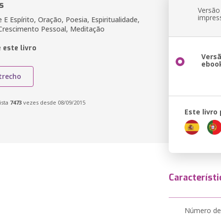
s
Versão
impres
E Espírito, Oração, Poesia, Espiritualidade,
 Crescimento Pessoal, Meditação
 este livro
Vers
eboo
trecho
ista
7473
vezes desde 08/09/2015
Este livro
Característi
Número de