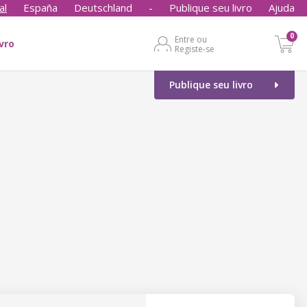
al
España
Deutschland
-
Publique seu livro
Ajuda
0
Entre ou
ivro
Registe-se
Publique seu livro