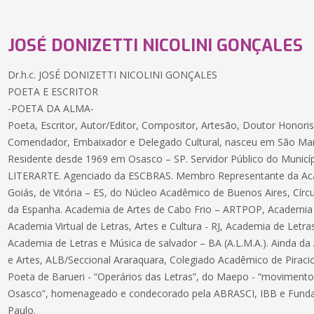
JOSÉ DONIZETTI NICOLINI GONÇALES
Dr.h.c. JOSÉ DONIZETTI NICOLINI GONÇALES
POETA E ESCRITOR
-POETA DA ALMA-
Poeta, Escritor, Autor/Editor, Compositor, Artesão, Doutor Honori
Comendador, Embaixador e Delegado Cultural, nasceu em São Man
Residente desde 1969 em Osasco – SP. Servidor Público do Municí
LITERARTE. Agenciado da ESCBRAS. Membro Representante da Aca
Goiás, de Vitória – ES, do Núcleo Acadêmico de Buenos Aires, Círcu
da Espanha. Academia de Artes de Cabo Frio – ARTPOP, Academia 
Academia Virtual de Letras, Artes e Cultura - RJ, Academia de Letra
Academia de Letras e Música de salvador – BA (A.L.M.A.). Ainda d
e Artes, ALB/Seccional Araraquara, Colegiado Acadêmico de Piracic
Poeta de Barueri - “Operários das Letras”, do Maepo - “movimentos
Osasco”, homenageado e condecorado pela ABRASCI, IBB e Funda
Paulo.