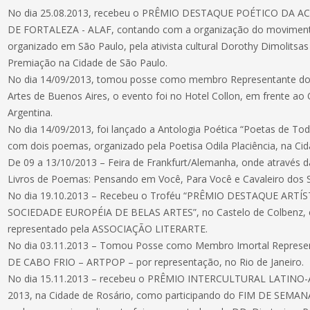
No dia 25.08.2013, recebeu o PRÊMIO DESTAQUE POÉTICO DA A
DE FORTALEZA - ALAF, contando com a organização do movimento
organizado em São Paulo, pela ativista cultural Dorothy Dimolitsas
Premiação na Cidade de São Paulo.
No dia 14/09/2013, tomou posse como membro Representante do 
Artes de Buenos Aires, o evento foi no Hotel Collon, em frente ao
Argentina.
No dia 14/09/2013, foi lançado a Antologia Poética “Poetas de To
com dois poemas, organizado pela Poetisa Odila Placiência, na Cid
De 09 a 13/10/2013 – Feira de Frankfurt/Alemanha, onde através 
Livros de Poemas: Pensando em Você, Para Você e Cavaleiro dos 
No dia 19.10.2013 – Recebeu o Troféu “PRÊMIO DESTAQUE ART
SOCIEDADE EUROPÉIA DE BELAS ARTES”, no Castelo de Colbenz, e
representado pela ASSOCIAÇÃO LITERARTE.
No dia 03.11.2013 – Tomou Posse como Membro Imortal Repres
DE CABO FRIO – ARTPOP – por representação, no Rio de Janeiro.
No dia 15.11.2013 – recebeu o PRÊMIO INTERCULTURAL LATIN
2013, na Cidade de Rosário, como participando do FIM DE SEMAN