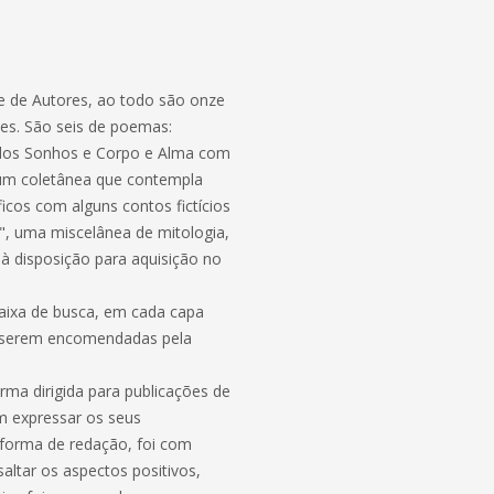
ube de Autores, ao todo são onze
ões. São seis de poemas:
o dos Sonhos e Corpo e Alma com
, um coletânea que contempla
ficos com alguns contos fictícios
s", uma miscelânea de mitologia,
os à disposição para aquisição no
caixa de busca, em cada capa
m serem encomendadas pela
rma dirigida para publicações de
em expressar os seus
 forma de redação, foi com
ltar os aspectos positivos,