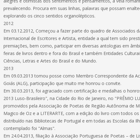
alegres e otimistas dos sentimentos e pensamentos, a veia românt
prevalecendo. Procura em suas linhas, palavras que possam enalt
explorando os cinco sentidos organolépticos.
2012
Em 03.12.2012, Começou a fazer parte do quadro de Associados 
Internacional de Escritores e Artista, entidade a qual tem sido pres
premiações, bem como, participar em diversas antologias em âmbit
feiras de livros dentro e fora do Brasil e também Entidades Cultura
Ciências, Letras e Artes do Brasil e do Mundo.
2013
Em 09.03.2013 tomou posse como Membro Correspondente da Aca
Goiás (ALG), participação que muito me honrou o convite.
Em 30.03.2013, foi agraciado com certificação e medalhas o honro
2013 Luso-Brasileiro", na Cidade do Rio de Janeiro, no "PRÊMIO
promovidos pela Associação de Poetas de Região Autônoma de Ma
Magico de Oz e a LITERARTE, com a edição do livro com todos os 
distribuído nas Bibliotecas de Portugal e em todas as Escolas da 
contemplado foi "Almas".
Em 24.04.2013, filiação à Associação Portuguesa de Poetas – de 