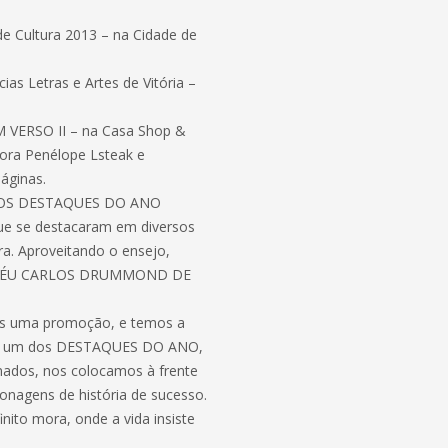
e Cultura 2013 – na Cidade de
s Letras e Artes de Vitória –
M VERSO II – na Casa Shop &
tora Penélope Lsteak e
páginas.
A DOS DESTAQUES DO ANO
se destacaram em diversos
ira. Aproveitando o ensejo,
ROFÉU CARLOS DRUMMOND DE
ais uma promoção, e temos a
o(a) um dos DESTAQUES DO ANO,
nados, nos colocamos à frente
nagens de história de sucesso.
nito mora, onde a vida insiste