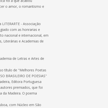
ica foi a que acabou
ecer o amor, o romantismo e
da LITERARTE - Associação
tigiado com as honrarias e
o nacional e internacional, em
is, Literárias e Academias de
demia de Letras e Artes de
so título de "Melhores Poetas
 LUSO BRASILEIRO DE POESIAS"
deira, Editora Portuguesa
autores premiados, que foi
Ilha da Madeira. O poema
Lisboa, com Núcleo em São