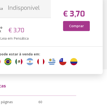
Indisponível
sa
€ 3,70
Comprar
ão
€ 3,70
k
Leia em Pensática
 pode estar à venda em:
cas
 páginas
60