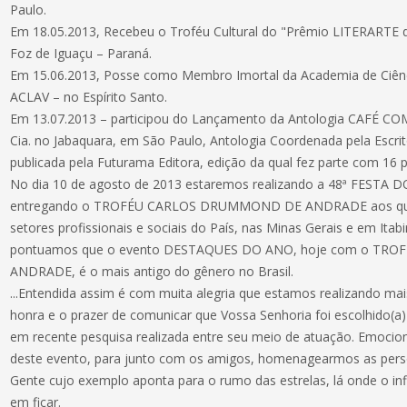
Paulo.
Em 18.05.2013, Recebeu o Troféu Cultural do "Prêmio LITERARTE d
Foz de Iguaçu – Paraná.
Em 15.06.2013, Posse como Membro Imortal da Academia de Ciência
ACLAV – no Espírito Santo.
Em 13.07.2013 – participou do Lançamento da Antologia CAFÉ CO
Cia. no Jabaquara, em São Paulo, Antologia Coordenada pela Escri
publicada pela Futurama Editora, edição da qual fez parte com 16 
No dia 10 de agosto de 2013 estaremos realizando a 48ª FEST
entregando o TROFÉU CARLOS DRUMMOND DE ANDRADE aos que 
setores profissionais e sociais do País, nas Minas Gerais e em Itab
pontuamos que o evento DESTAQUES DO ANO, hoje com o T
ANDRADE, é o mais antigo do gênero no Brasil.
...Entendida assim é com muita alegria que estamos realizando m
honra e o prazer de comunicar que Vossa Senhoria foi escolhid
em recente pesquisa realizada entre seu meio de atuação. Emocio
deste evento, para junto com os amigos, homenagearmos as perso
Gente cujo exemplo aponta para o rumo das estrelas, lá onde o infi
em ficar.