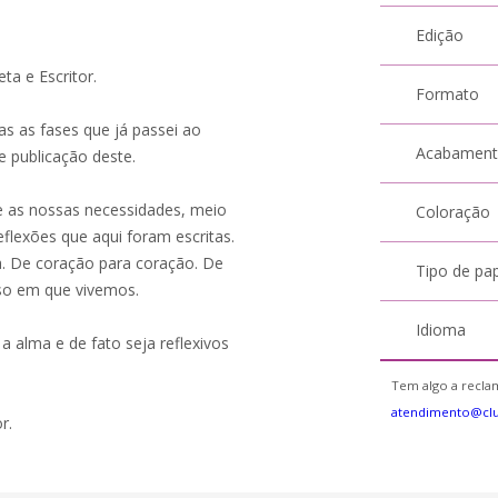
Edição
ta e Escritor.
Formato
s as fases que já passei ao
Acabamen
 publicação deste.
 e as nossas necessidades, meio
Coloração
flexões que aqui foram escritas.
a. De coração para coração. De
Tipo de pa
so em que vivemos.
Idioma
 a alma e de fato seja reflexivos
Tem algo a reclam
atendimento@clu
r.