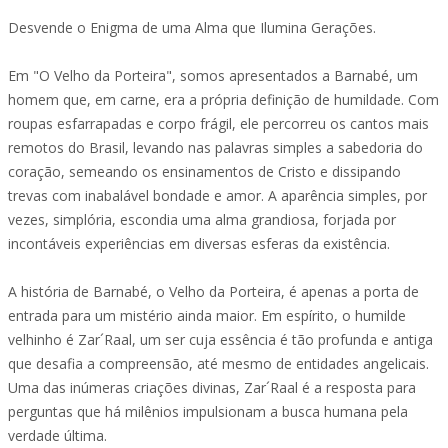
Desvende o Enigma de uma Alma que Ilumina Gerações.
Em "O Velho da Porteira", somos apresentados a Barnabé, um
homem que, em carne, era a própria definição de humildade. Com
roupas esfarrapadas e corpo frágil, ele percorreu os cantos mais
remotos do Brasil, levando nas palavras simples a sabedoria do
coração, semeando os ensinamentos de Cristo e dissipando
trevas com inabalável bondade e amor. A aparência simples, por
vezes, simplória, escondia uma alma grandiosa, forjada por
incontáveis experiências em diversas esferas da existência.
A história de Barnabé, o Velho da Porteira, é apenas a porta de
entrada para um mistério ainda maior. Em espírito, o humilde
velhinho é Zar´Raal, um ser cuja essência é tão profunda e antiga
que desafia a compreensão, até mesmo de entidades angelicais.
Uma das inúmeras criações divinas, Zar´Raal é a resposta para
perguntas que há milênios impulsionam a busca humana pela
verdade última.