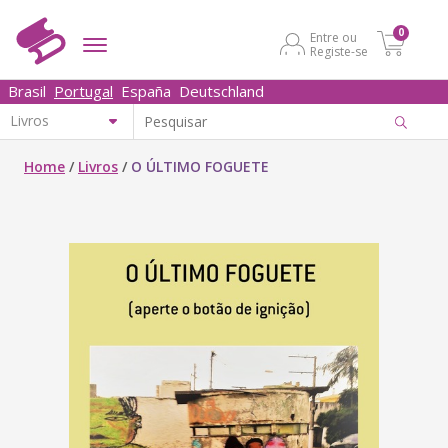
0
Entre ou
Registe-se
Brasil
Portugal
España
Deutschland
Home
/
Livros
/
O ÚLTIMO FOGUETE