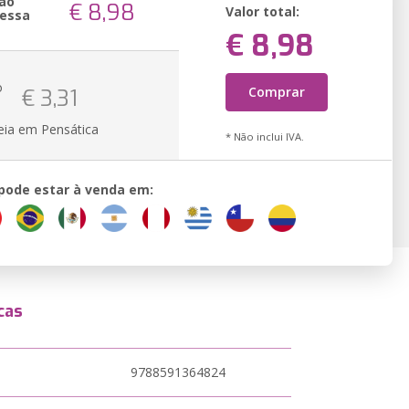
ão
€ 8,98
Valor total:
essa
€ 8,98
o
Comprar
€ 3,31
eia em Pensática
* Não inclui IVA.
 pode estar à venda em:
cas
9788591364824