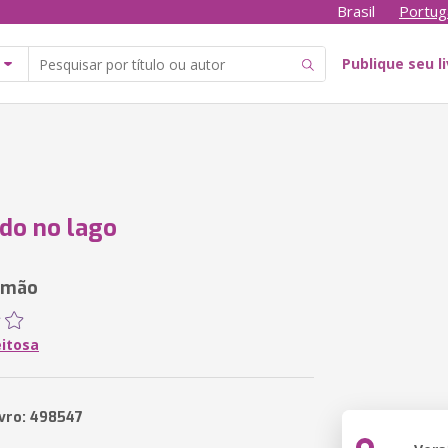
Brasil
Portug
Publique seu l
do no lago
 mão
eitosa
ivro: 498547