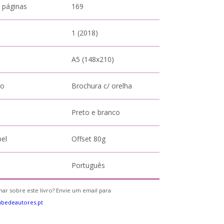
 páginas
169
1 (2018)
A5 (148x210)
to
Brochura c/ orelha
Preto e branco
pel
Offset 80g
Português
ar sobre este livro? Envie um email para
bedeautores.pt