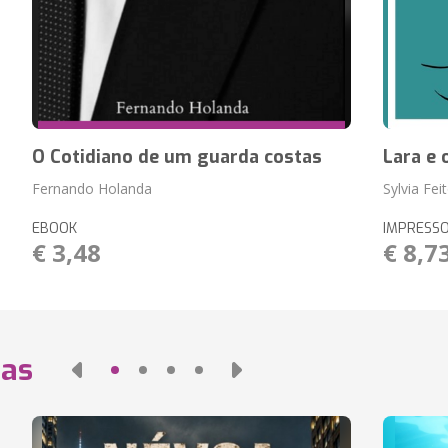
O Cotidiano de um guarda costas
Lara e 
Fernando Holanda
Sylvia Fei
EBOOK
IMPRESS
€ 3,48
€ 8,7
das