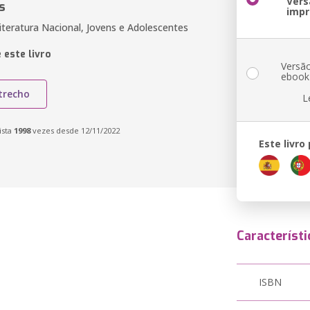
Vers
s
impr
Literatura Nacional, Jovens e Adolescentes
 este livro
Versã
ebook
trecho
L
ista
1998
vezes desde 12/11/2022
Este livro
Característi
ISBN