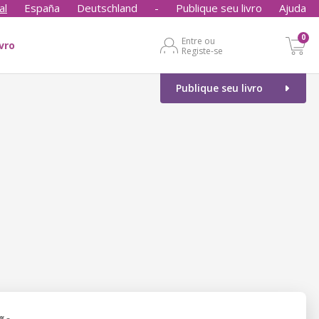
al
España
Deutschland
-
Publique seu livro
Ajuda
0
Entre ou
ivro
Registe-se
Publique seu livro