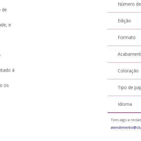
Número de
o de
Edição
ade, e
Formato
Acabamen
o
ntado à
Coloração
o os
Tipo de pa
Idioma
Tem algo a reclam
atendimento@clu