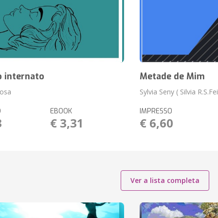
o internato
Metade de Mim
tosa
Sylvia Seny ( Silvia R.S.Fe
O
EBOOK
IMPRESSO
3
€ 3,31
€ 6,60
Ver a lista completa