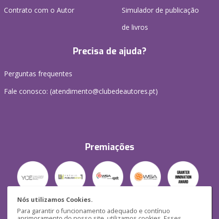
Contrato com o Autor
Simulador de publicação
de livros
Precisa de ajuda?
Perguntas frequentes
Fale conosco: (
atendimento@clubedeautores.pt
)
Premiações
Nós utilizamos Cookies.
Para garantir o funcionamento adequado e contínuo
Segurança
aprimoramento do nosso site, utilizamos cookies. Esses