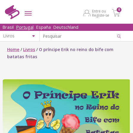
0
Entre ou
Registe-se
Brasil
Portugal
España
Deutschland
Home
/
Livros
/
O príncipe Erik no reino do bife com
batatas fritas