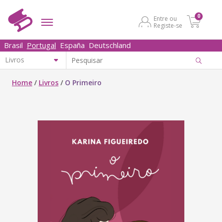
0
Entre ou
Registe-se
Brasil
Portugal
España
Deutschland
Home
/
Livros
/
O Primeiro