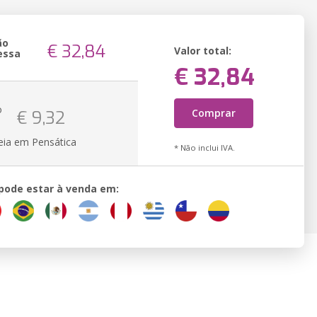
ão
€ 32,84
Valor total:
essa
€ 32,84
o
Comprar
€ 9,32
eia em Pensática
* Não inclui IVA.
 pode estar à venda em: