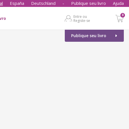
al
España
Deutschland
-
Publique seu livro
Ajuda
0
Entre ou
ivro
Registe-se
Publique seu livro