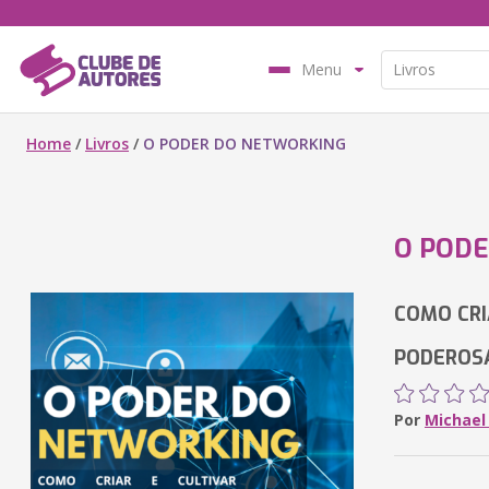
Menu
Home
/
Livros
/
O PODER DO NETWORKING
O POD
COMO CRI
PODEROS
Por
Michael