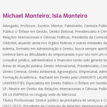
Michael Monteiro; Isla Monteiro
Advogado, Professor, Escritor, Mentor, Palestrante, Cientista Politi
Público c/ Ênfase em Gestão, Direito Eleitoral, Previdenciário e Cri
Relações Internacionais e Ciências Políticas, Presidente da Comissã
OAB/AM, atuando ainda nos órgãos federais e outras entidades da 
indireta, formado em Administração e Direito, busca sempre aper
conhece bem as dificuldades do empresariado e por isto tem um
consultor jurídico, administrativo e financeiro tendo sido gerente b
Áreas de Atuação Jurídica: Direito Internacional, Previdenciário, Con
Direito Criminal, Direito Ambiental, Agronegócio, Empresarial, Admin
Formação Acadêmica : Bacharel em Direito pela UNINORTE LA
UNIVERSITIES; Especialista em Direito Público c/ Ênfase em Ge
SP, Mestre em Direito das Relações Internacionais e Ciências Pol
DE LA EMPRESA no Uruguay sede do Mercosul.
Títulos Profissionais: Diretor Jurídico da prestadora de serviços e
(2012-2015), Presidente da Comissão de Relações Internacionais 