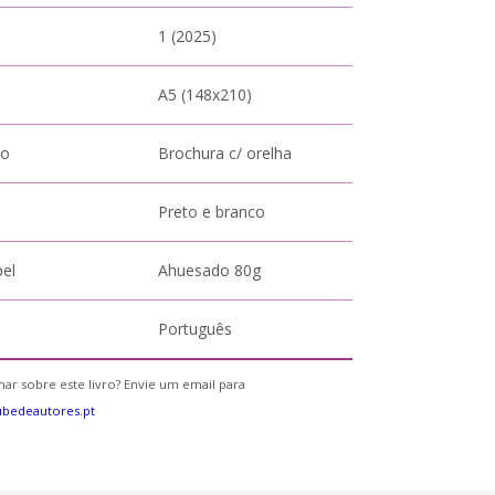
1 (2025)
A5 (148x210)
to
Brochura c/ orelha
Preto e branco
pel
Ahuesado 80g
Português
ar sobre este livro? Envie um email para
bedeautores.pt