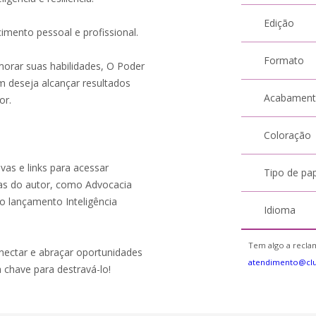
Edição
cimento pessoal e profissional.
Formato
morar suas habilidades, O Poder
m deseja alcançar resultados
Acabamen
or.
Coloração
ivas e links para acessar
Tipo de pa
as do autor, como Advocacia
o lançamento Inteligência
Idioma
Tem algo a reclam
nectar e abraçar oportunidades
atendimento@clu
 a chave para destravá-lo!