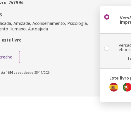
ivro: 747994
s
Vers
impr
plicada, Amizade, Aconselhamento, Psicologia,
ento Humano, Autoajuda
 este livro
Versã
ebook
trecho
L
ista
1656
vezes desde 25/11/2024
Este livro