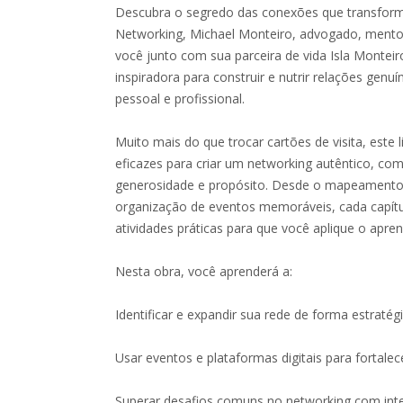
Descubra o segredo das conexões que transfor
Networking, Michael Monteiro, advogado, mentor 
você junto com sua parceira de vida Isla Monteir
inspiradora para construir e nutrir relações genu
pessoal e profissional.
Muito mais do que trocar cartões de visita, este l
eficazes para criar um networking autêntico, co
generosidade e propósito. Desde o mapeamento 
organização de eventos memoráveis, cada capítu
atividades práticas para que você aplique o apr
Nesta obra, você aprenderá a:
Identificar e expandir sua rede de forma estratégi
Usar eventos e plataformas digitais para fortale
Superar desafios comuns no networking com inteli