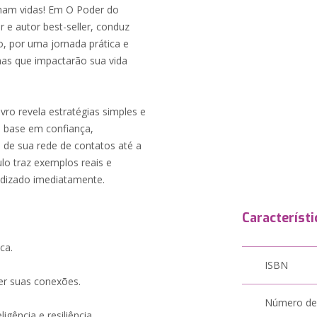
mam vidas! Em O Poder do
e autor best-seller, conduz
o, por uma jornada prática e
ínas que impactarão sua vida
ivro revela estratégias simples e
m base em confiança,
de sua rede de contatos até a
lo traz exemplos reais e
endizado imediatamente.
Característi
ca.
ISBN
cer suas conexões.
Número de
gência e resiliência.