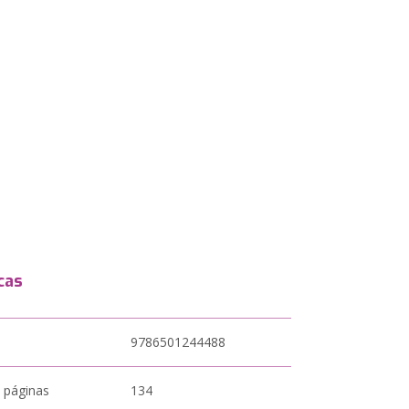
cas
9786501244488
 páginas
134