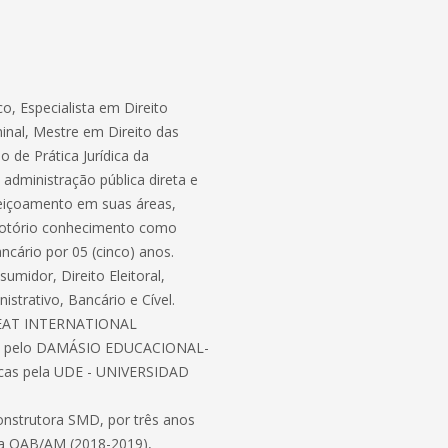
co, Especialista em Direito
minal, Mestre em Direito das
o de Prática Jurídica da
administração pública direta e
feiçoamento em suas áreas,
 notório conhecimento como
ancário por 05 (cinco) anos.
sumidor, Direito Eleitoral,
istrativo, Bancário e Cível.
UREAT INTERNATIONAL
stão pelo DAMÁSIO EDUCACIONAL-
íticas pela UDE - UNIVERSIDAD
 Construtora SMD, por três anos
da OAB/AM (2018-2019),