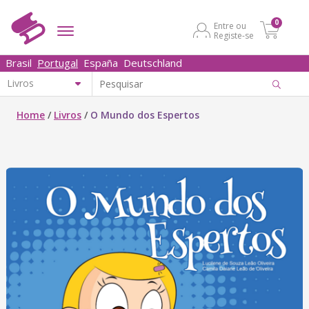
0
Entre ou
Registe-se
Brasil
Portugal
España
Deutschland
Home
/
Livros
/
O Mundo dos Espertos