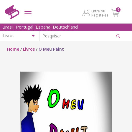
0
Entre ou
Registe-se
Brasil
Portugal
España
Deutschland
Home
/
Livros
/
O Meu Paint