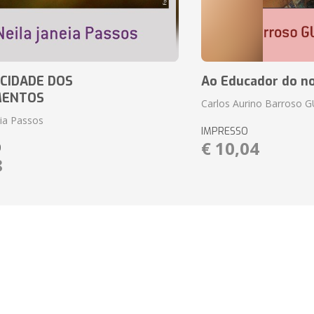
CIDADE DOS
Ao Educador do no
MENTOS
Carlos Aurino Barroso 
eia Passos
IMPRESSO
€ 10,04
O
8