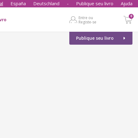
al
España
Deutschland
-
Publique seu livro
Ajuda
0
Entre ou
ivro
Registe-se
Publique seu livro