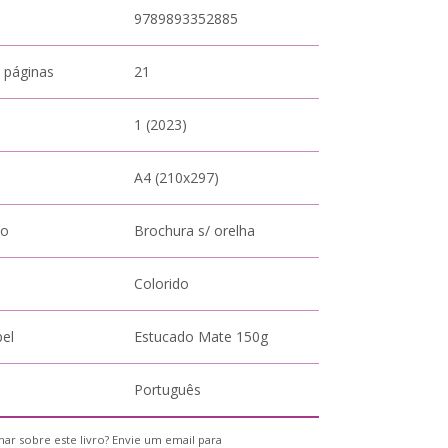
9789893352885
 páginas
21
1 (2023)
A4 (210x297)
to
Brochura s/ orelha
Colorido
pel
Estucado Mate 150g
Português
ar sobre este livro? Envie um email para