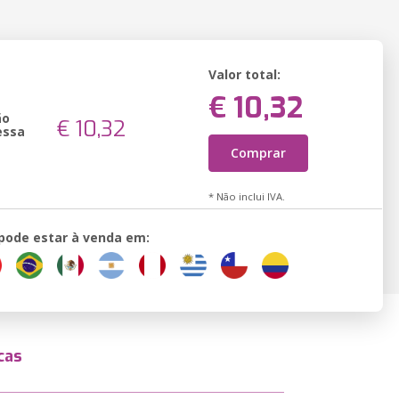
Valor total:
€ 10,32
ão
€ 10,32
essa
Comprar
* Não inclui IVA.
 pode estar à venda em:
cas