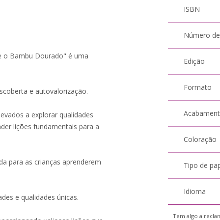
ISBN
Número de
o e o Bambu Dourado" é uma
Edição
Formato
coberta e autovalorização.
Acabamen
levados a explorar qualidades
der lições fundamentais para a
Coloração
tida para as crianças aprenderem
Tipo de pa
Idioma
dades e qualidades únicas.
Tem algo a reclam