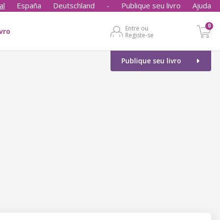
al
España
Deutschland
-
Publique seu livro
Ajuda
0
Entre ou
ivro
Registe-se
Publique seu livro