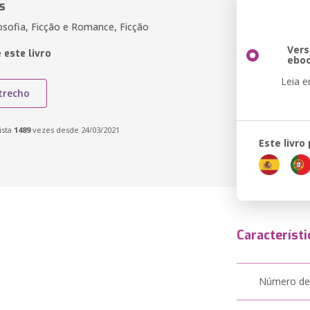
s
losofia, Ficção e Romance, Ficção
Ver
 este livro
ebo
Leia 
trecho
ista
1489
vezes desde 24/03/2021
Este livro
Característi
Número de