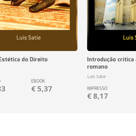
Estética do Direito
Introdução crítica 
romano
Luis Satie
O
EBOOK
83
€ 5,37
IMPRESSO
€ 8,17