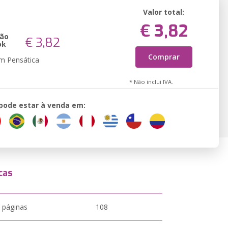
Valor total:
€ 3,82
são
€ 3,82
ok
Comprar
em Pensática
* Não inclui IVA.
 pode estar à venda em:
cas
 páginas
108