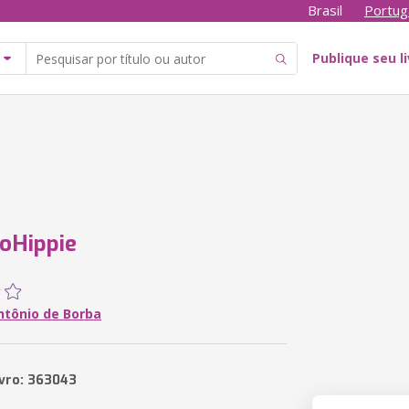
Brasil
Portug
Publique seu l
oHippie
ntônio de Borba
ivro: 363043