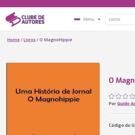
Menu
Home
/
Livros
/
O MagnoHippie
O Magn
Por
Guido A
Código do l