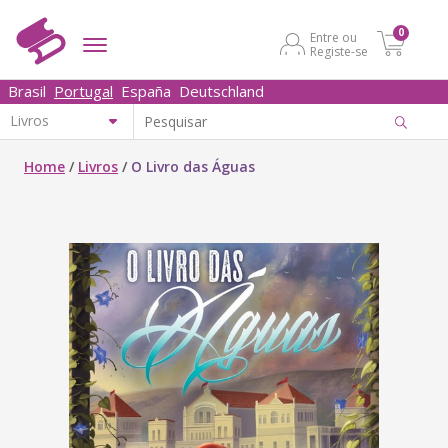
0
Entre ou
Registe-se
Brasil
Portugal
España
Deutschland
Home
/
Livros
/
O Livro das Águas