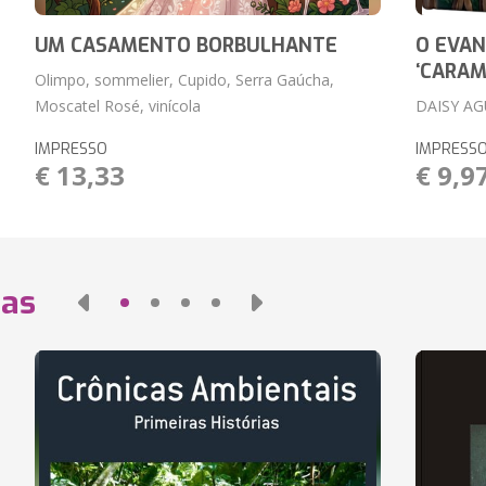
UM CASAMENTO BORBULHANTE
O EVA
‘CARAM
Olimpo, sommelier, Cupido, Serra Gaúcha,
Moscatel Rosé, vinícola
DAISY A
IMPRESSO
IMPRESS
€ 13,33
€ 9,9
das