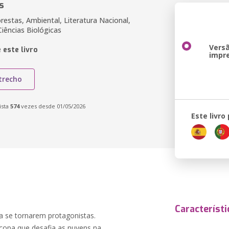
s
restas, Ambiental, Literatura Nacional,
iências Biológicas
Vers
 este livro
impr
trecho
ista
574
vezes desde 01/05/2026
Este livro
Característi
ra se tornarem protagonistas.
 copa que desafia as nuvens na