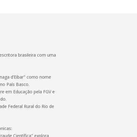
escritora brasileira com uma
uinaga d’Eibar" como nome
no País Basco.
stre em Educação pela FGV e
ido.
dade Federal Rural do Rio de
ônicas:
raude Científica" explora