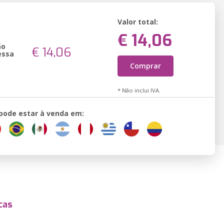
Valor total:
€ 14,06
ão
€ 14,06
essa
Comprar
* Não inclui IVA.
 pode estar à venda em:
cas