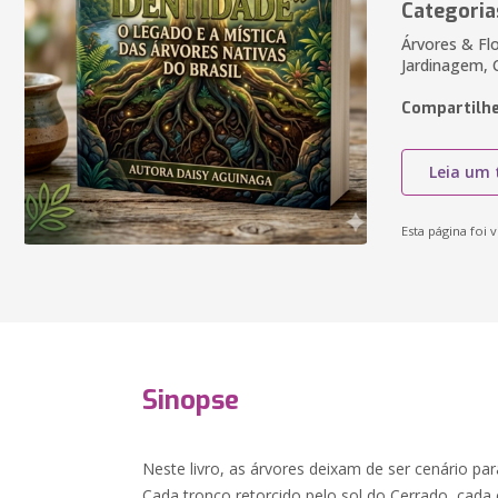
Categoria
Árvores & Flo
Jardinagem, C
Compartilhe
Leia um 
Esta página foi v
Sinopse
Neste livro, as árvores deixam de ser cenário pa
Cada tronco retorcido pelo sol do Cerrado, cada