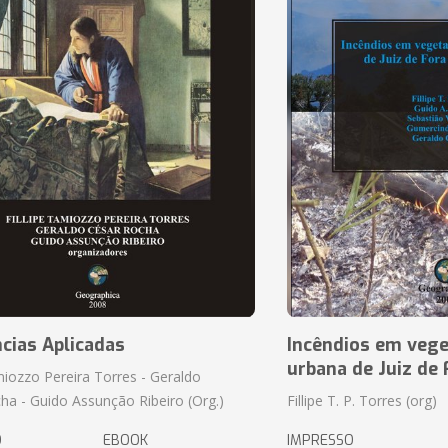
cias Aplicadas
Incêndios em vege
urbana de Juiz de
amiozzo Pereira Torres - Geraldo
ha - Guido Assunção Ribeiro (Org.)
Fillipe T. P. Torres (org)
O
EBOOK
IMPRESSO