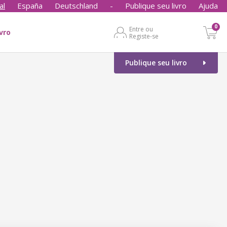
al
España
Deutschland
-
Publique seu livro
Ajuda
0
Entre ou
ivro
Registe-se
Publique seu livro