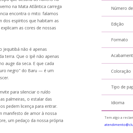
nverno na Mata Atlântica carrega
Número de
ncia encontra o mito: falamos
 dos espíritos que habitam as
Edição
 explicam as cores de nossas
Formato
o Jequitibá não é apenas
Acabamen
a terra. Que o Ipê não apenas
 no auge da seca. E que cada
"ouro negro" do Baru — é um
Coloração
scer.
Tipo de pa
vite para silenciar o ruído
as palmeiras, o estalar das
Idioma
os pedem licença para entrar.
um manifesto de amor à nossa
Tem algo a reclam
ore, um pedaço da nossa própria
atendimento@clu