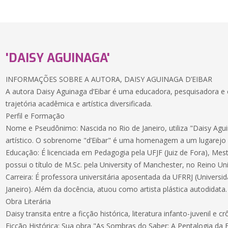
'DAISY AGUINAGA'
INFORMAÇÕES SOBRE A AUTORA, DAISY AGUINAGA D’EIBAR
A autora Daisy Aguinaga d’Eibar é uma educadora, pesquisadora e 
trajetória acadêmica e artística diversificada.
Perfil e Formação
Nome e Pseudônimo: Nascida no Rio de Janeiro, utiliza "Daisy Ag
artístico. O sobrenome "d’Eibar" é uma homenagem a um lugarejo 
Educação: É licenciada em Pedagogia pela UFJF (Juiz de Fora), Me
possui o título de M.Sc. pela University of Manchester, no Reino Un
Carreira: É professora universitária aposentada da UFRRJ (Universi
Janeiro). Além da docência, atuou como artista plástica autodidata.
Obra Literária
Daisy transita entre a ficção histórica, literatura infanto-juvenil e cr
Ficção Histórica: Sua obra "As Sombras do Saber: A Pentalogia da F