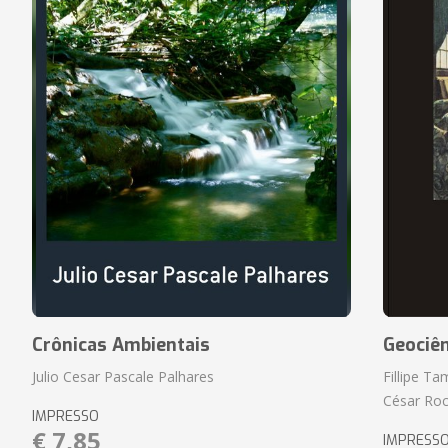
Crônicas Ambientais
Geociên
Julio Cesar Pascale Palhares
Fillipe T
César Roc
IMPRESSO
€ 7,85
IMPRESS