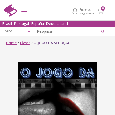
0
Entre ou
Registe-se
Brasil
Portugal
España
Deutschland
Home
/
Livros
/
O JOGO DA SEDUÇÃO