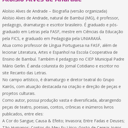
Aloísio Alves de Andrade – Biografia (versão organizada)
Aloísio Alves de Andrade, natural de Bambuí (MG), é professor,
pedagogo, dramaturgo e escritor brasileiro. É graduado e pós-
graduado em Letras pela FASF, mestre em Ciências da Educação
pela FICS, e graduado em Pedagogia pela UNIARAXÁ.
Atua como professor de Língua Portuguesa na FASF, além de
lecionar Literatura, Artes e Espanhol na Escola Cooperativa de
Ensino de Bambuí. Também é pedagogo no CIEP Municipal Padre
Mário Gerlin. É ainda colunista do Jornal Cotidiano e escritor no
site Recanto das Letras.
No campo artístico, é dramaturgo e diretor teatral do Grupo
Kairós, com atuação destacada na criação e direção de peças e
projetos culturais.
Como autor, possui produção vasta e diversificada, abrangendo
peças de teatro, poesias, contos, crônicas e inúmeros livros
publicados, entre eles:
A Cor do Sangue; Causa & Efeito; Invasora; Entre Fadas e Deuses;
Tão Humanos; Contos do Meu Eu Lírico; Gosto de Cereja; Jogos