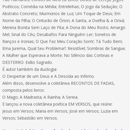
Poéticos; Comédia na Média; Entrelinhas; O Jogo da Sedução; O
Abstrato Concreto; Murmúrios de Luz; Um Toque de Deus; Em
Nome da Filha; O Cinturão de Órion; A Santa, a Ovelha & a Orixá;
Menina Bonita Sem Laço de Fita; A Dona do Meu Rosto; Amargo
Mel; Sinal do Céu; Desabafos Para Ninguém Ler; Sonetos de
Ranços e Ironias; O Que Faz Meu Coração Sorrir; Tá Tudo Bem;
Ema Jurema, Qual Seu Problema?; Resistível; Sombras de Sangue;
A Mulher que Esperava a Morte; No Silêncio das Cortinas e
DESTERRO: Exílio Sagrado.
É autor também da duologia:
O Despertar de um Deus e A Descida ao Inferno.
Além disso, desenvolve a coletânea RECONTOS DE FADAS,
composta pelos livros:
O Mago; A Madrasta; A Rainha; A Sereia.
E lançou a nova coletânea poética EM VERSOS, que reúne:
Jesus em Versos; Maria em Versos; José em Versos; Luzia em
Versos; Sebastião em Versos.