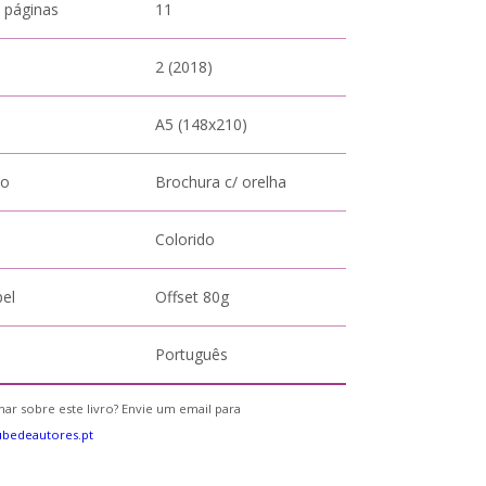
 páginas
11
2 (2018)
A5 (148x210)
to
Brochura c/ orelha
Colorido
pel
Offset 80g
Português
ar sobre este livro? Envie um email para
bedeautores.pt