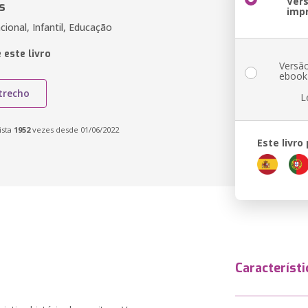
Ver
s
imp
cional, Infantil, Educação
 este livro
Versã
ebook
trecho
L
ista
1952
vezes desde 01/06/2022
Este livro
Característi