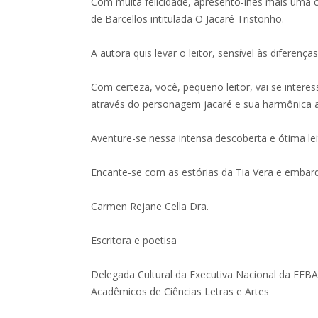
Com muita felicidade, apresento-lhes mais uma cri
de Barcellos intitulada O Jacaré Tristonho.
A autora quis levar o leitor, sensível às diferença
Com certeza, você, pequeno leitor, vai se intere
através do personagem jacaré e sua harmônica 
Aventure-se nessa intensa descoberta e ótima lei
Encante-se com as estórias da Tia Vera e embar
Carmen Rejane Cella Dra.
Escritora e poetisa
Delegada Cultural da Executiva Nacional da FEBA
Acadêmicos de Ciências Letras e Artes