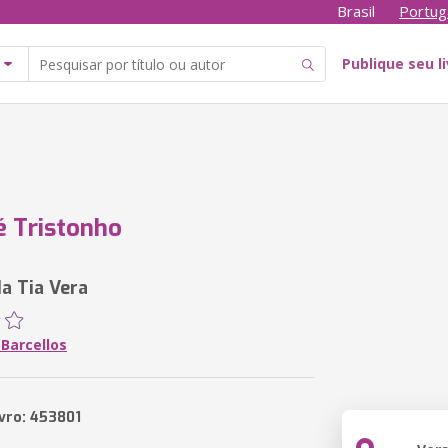
Brasil
Portug
Publique seu l
é Tristonho
da Tia Vera
 Barcellos
ivro: 453801