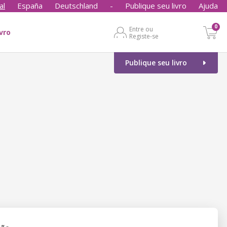
al
España
Deutschland
-
Publique seu livro
Ajuda
0
Entre ou
ivro
Registe-se
Publique seu livro