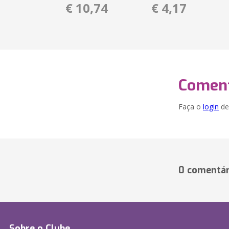
€ 10,74
€ 4,17
Coment
Faça o
login
dei
0 comentár
Sobre o Clube