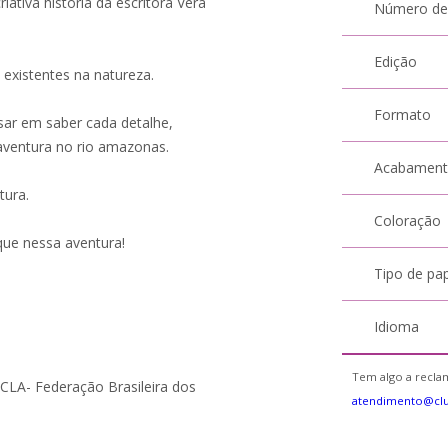
ativa história da escritora Vera
Número de
Edição
s existentes na natureza.
Formato
ssar em saber cada detalhe,
aventura no rio amazonas.
Acabamen
tura.
Coloração
que nessa aventura!
Tipo de pa
Idioma
Tem algo a reclam
CLA- Federação Brasileira dos
atendimento@clu