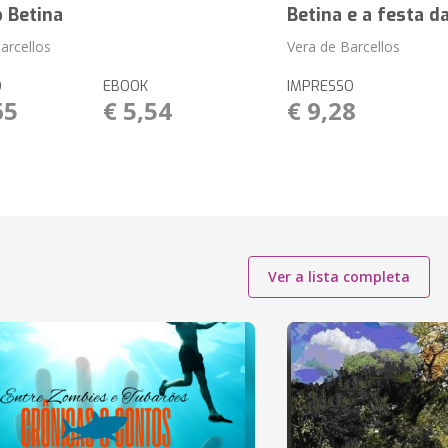
 Betina
Betina e a festa d
arcellos
Vera de Barcellos
O
EBOOK
IMPRESSO
65
€ 5,54
€ 9,28
Ver a lista completa