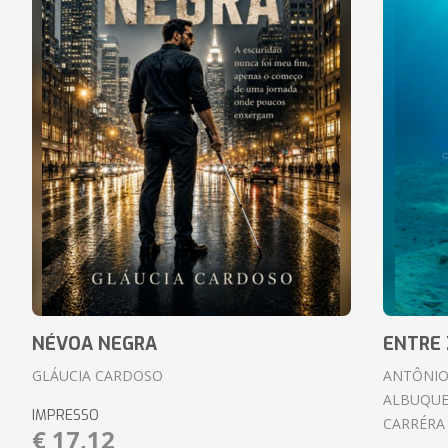
NÉVOA NEGRA
ENTRE 
GLÁUCIA CARDOSO
ANTÔNIO
ALBUQUE
IMPRESSO
CARRÉRA
€ 17,12