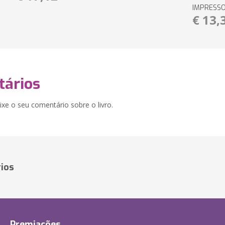
IMPRESS
€ 13,
ários
xe o seu comentário sobre o livro.
ios
Premiações