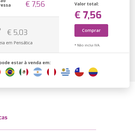
são
€ 7,56
Valor total:
ressa
€ 7,56
o
Comprar
€ 5,03
eia em Pensática
* Não inclui IVA.
 pode estar à venda em:
cas