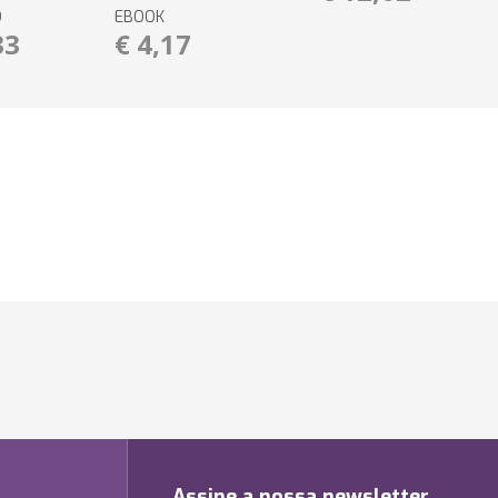
O
EBOOK
33
€ 4,17
Assine a nossa newsletter