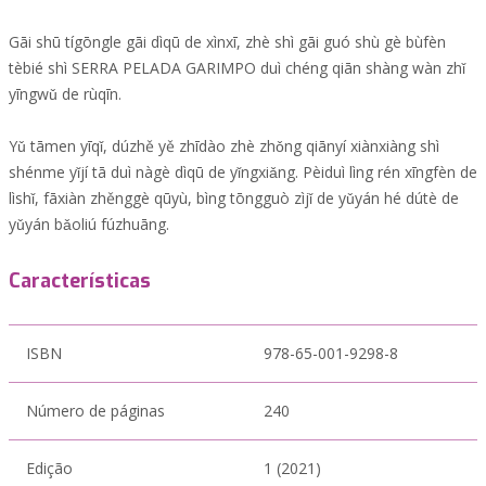
Gāi shū tígōngle gāi dìqū de xìnxī, zhè shì gāi guó shù gè bùfèn
tèbié shì SERRA PELADA GARIMPO duì chéng qiān shàng wàn zhǐ
yīngwǔ de rùqīn.
Yǔ tāmen yīqǐ, dúzhě yě zhīdào zhè zhǒng qiānyí xiànxiàng shì
shénme yǐjí tā duì nàgè dìqū de yǐngxiǎng. Pèiduì lìng rén xīngfèn de
lìshǐ, fāxiàn zhěnggè qūyù, bìng tōngguò zìjǐ de yǔyán hé dútè de
yǔyán bǎoliú fúzhuāng.
Características
ISBN
978-65-001-9298-8
Número de páginas
240
Edição
1 (2021)