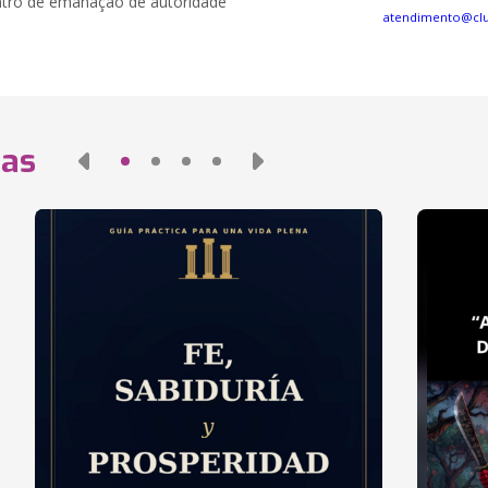
ntro de emanação de autoridade
atendimento@clu
das