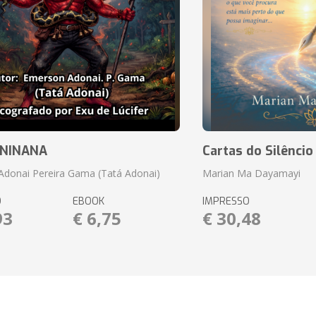
ANINANA
Cartas do Silêncio
donai Pereira Gama (Tatá Adonai)
Marian Ma Dayamayi
O
EBOOK
IMPRESSO
93
€ 6,75
€ 30,48