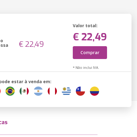
Valor total:
€ 22,49
ão
€ 22,49
essa
Comprar
* Não inclui IVA.
 pode estar à venda em:
cas