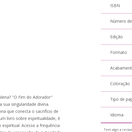
ISBN
Número de
Edição
Formato
Acabamen
Coloração
plena? "O Fim do Adorador"
Tipo de pa
 sua singularidade divina.
ia que conecta o sacrifício de
Idioma
um livro sobre espiritualidade, é
espiritual. Acesse a frequência
Tem algo a reclam