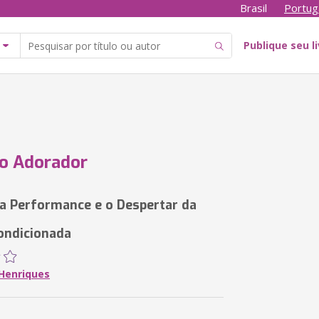
Brasil
Portug
Publique seu l
o Adorador
a Performance e o Despertar da
condicionada
Henriques