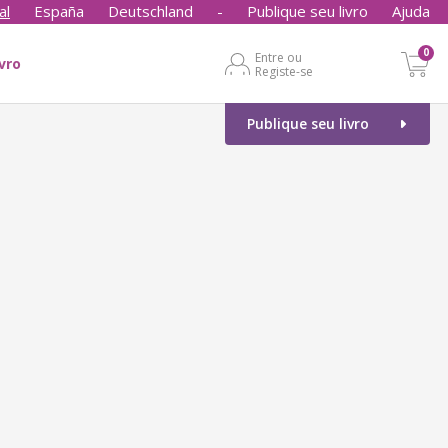
al
España
Deutschland
-
Publique seu livro
Ajuda
0
Entre ou
ivro
Registe-se
Publique seu livro