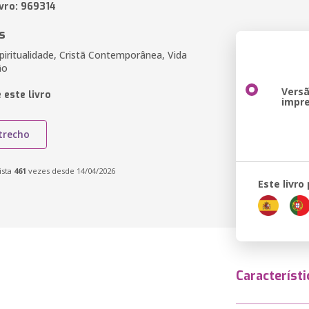
ivro: 969314
s
piritualidade, Cristã Contemporânea, Vida
ão
Vers
 este livro
impr
trecho
ista
461
vezes desde 14/04/2026
Este livro
Característi