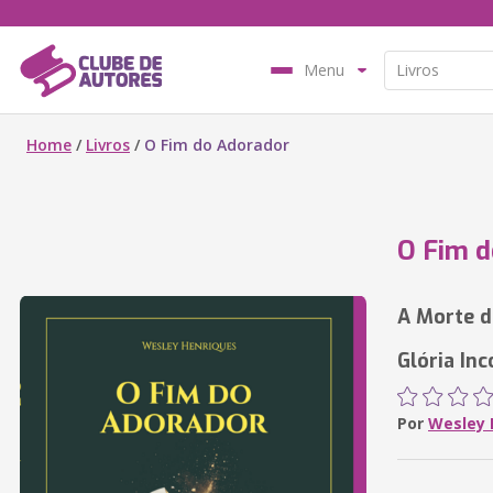
Menu
Home
/
Livros
/
O Fim do Adorador
O Fim d
A Morte d
Glória In
Por
Wesley 