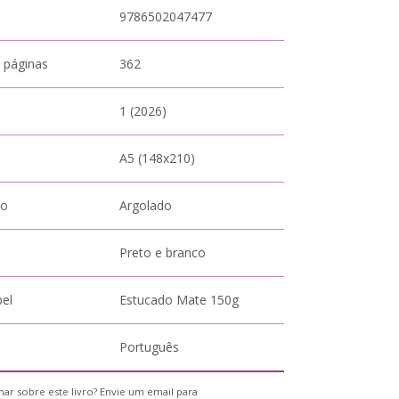
9786502047477
 páginas
362
1 (2026)
A5 (148x210)
to
Argolado
Preto e branco
pel
Estucado Mate 150g
Português
ar sobre este livro? Envie um email para