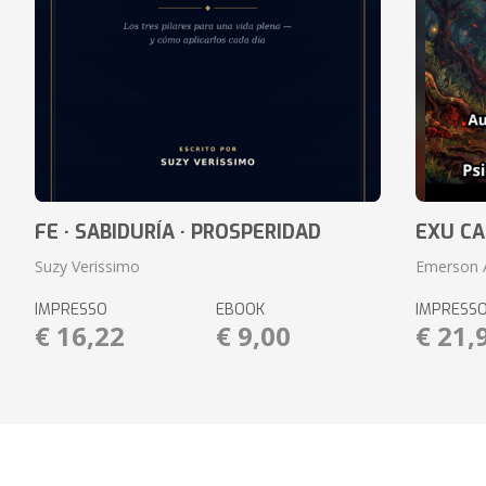
FE · SABIDURÍA · PROSPERIDAD
EXU C
Suzy Verissimo
Emerson A
IMPRESSO
EBOOK
IMPRESS
€ 16,22
€ 9,00
€ 21,