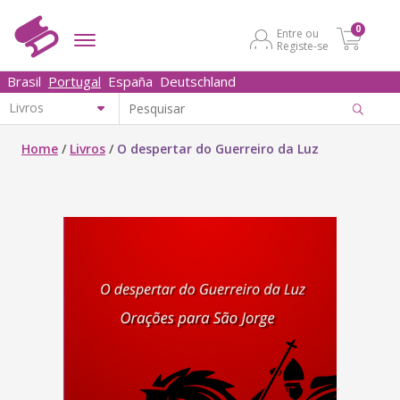
0
Entre ou
Registe-se
Brasil
Portugal
España
Deutschland
Home
/
Livros
/
O despertar do Guerreiro da Luz