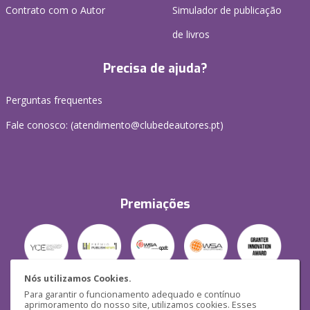
Contrato com o Autor
Simulador de publicação
de livros
Precisa de ajuda?
Perguntas frequentes
Fale conosco: (
atendimento@clubedeautores.pt
)
Premiações
Nós utilizamos Cookies.
Para garantir o funcionamento adequado e contínuo
Segurança
aprimoramento do nosso site, utilizamos cookies. Esses