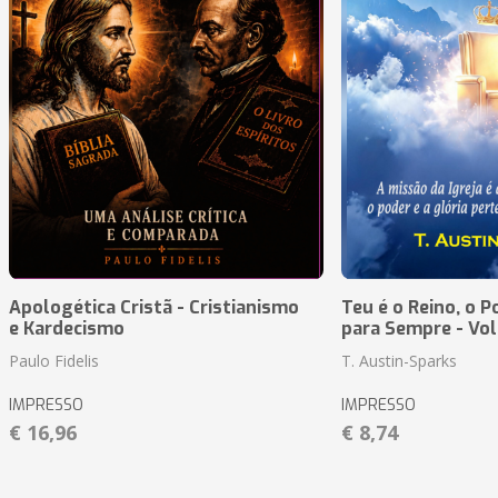
Apologética Cristã - Cristianismo
Teu é o Reino, o P
e Kardecismo
para Sempre - Vo
Paulo Fidelis
T. Austin-Sparks
IMPRESSO
IMPRESSO
€ 16,96
€ 8,74