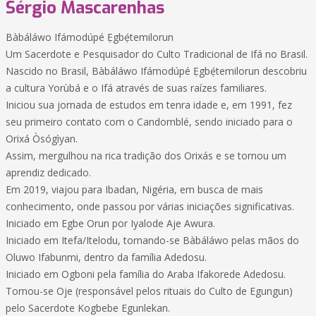
Sérgio Mascarenhas
Bàbáláwo Ifámodúpé Ẹgbẹ́temilorun
Um Sacerdote e Pesquisador do Culto Tradicional de Ifá no Brasil.
Nascido no Brasil, Bàbáláwo Ifámodúpé Ẹgbẹ́temilorun descobriu
a cultura Yorùbá e o Ifá através de suas raízes familiares.
Iniciou sua jornada de estudos em tenra idade e, em 1991, fez
seu primeiro contato com o Candomblé, sendo iniciado para o
Orixá Òsógìyan.
Assim, mergulhou na rica tradição dos Orixás e se tornou um
aprendiz dedicado.
Em 2019, viajou para Ibadan, Nigéria, em busca de mais
conhecimento, onde passou por várias iniciações significativas.
Iniciado em Egbe Orun por Iyalode Aje Awura.
Iniciado em Itefa/Itelodu, tornando-se Bàbáláwo pelas mãos do
Oluwo Ifabunmi, dentro da família Adedosu.
Iniciado em Ogboni pela família do Araba Ifakorede Adedosu.
Tornou-se Oje (responsável pelos rituais do Culto de Egungun)
pelo Sacerdote Kogbebe Egunlekan.