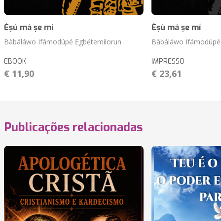
Èṣù má ṣe mí
Èṣù má ṣe mí
Bàbáláwo Ifámodúpé Ẹgbẹ́temilorun
Bàbáláwo Ifámodúpé 
EBOOK
IMPRESSO
€ 11,90
€ 23,61
Publicações relacionadas