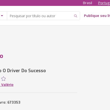
Brasil
Portug
Publique seu l
go
o O Driver Do Sucesso
 Valério
ivro: 673353