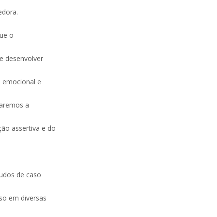
edora.
que o
e desenvolver
ia emocional e
raremos a
ão assertiva e do
tudos de caso
so em diversas