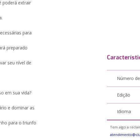
ê poderá extrair
a.
necessárias para
ará preparado
Característi
var seu nível de
Número de
sso em sua vida?
Edição
ário e dominar as
Idioma
ho para o triunfo
Tem algo a reclam
atendimento@clu