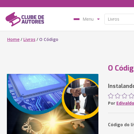
Menu
Home
/
Livros
/
O Código
O Códi
Instaland
Por
Edivaldo
Código do l