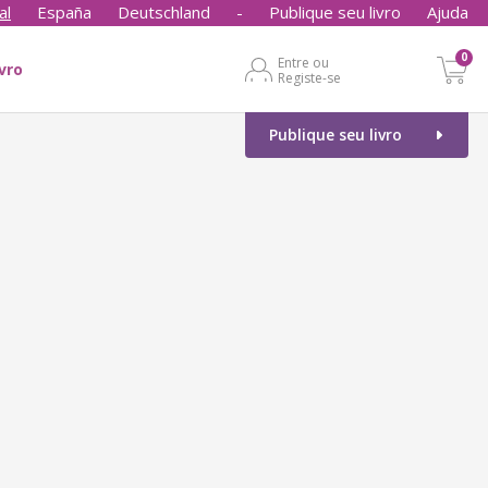
al
España
Deutschland
-
Publique seu livro
Ajuda
0
Entre ou
ivro
Registe-se
Publique seu livro