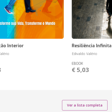
ão Interior
Resiliência Infinita
alério
Edivaldo Valério
EBOOK
3
€ 5,03
Ver a lista completa