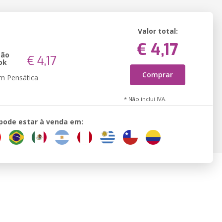
Valor total:
€ 4,17
são
€ 4,17
ok
Comprar
em Pensática
* Não inclui IVA.
 pode estar à venda em: