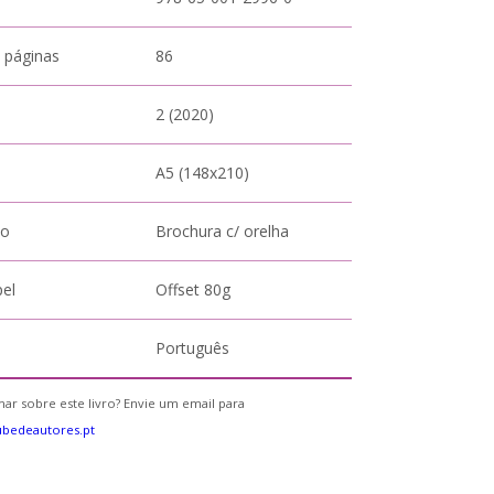
 páginas
86
2 (2020)
A5 (148x210)
to
Brochura c/ orelha
pel
Offset 80g
Português
ar sobre este livro? Envie um email para
bedeautores.pt