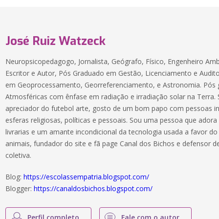
José Ruiz Watzeck
Neuropsicopedagogo, Jornalista, Geógrafo, Físico, Engenheiro Amb
Escritor e Autor, Pós Graduado em Gestão, Licenciamento e Audit
em Geoprocessamento, Georreferenciamento, e Astronomia. Pós 
Atmosféricas com ênfase em radiação e irradiação solar na Terra.
apreciador do futebol arte, gosto de um bom papo com pessoas int
esferas religiosas, políticas e pessoais. Sou uma pessoa que adora 
livrarias e um amante incondicional da tecnologia usada a favor do
animais, fundador do site e fã page Canal dos Bichos e defensor 
coletiva.
Blog:
https://escolassempatria.blogspot.com/
Blogger:
https://canaldosbichos.blogspot.com/
Perfil completo
Fale com o autor