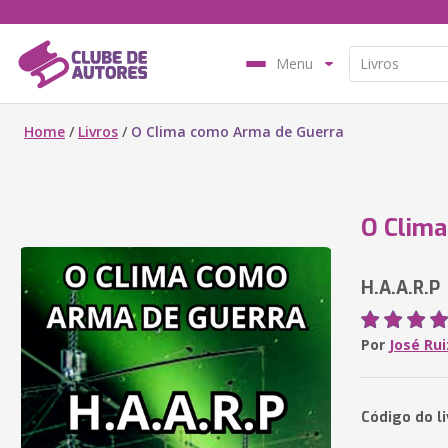
Menu
Home
/
Livros
/
O Clima como Arma de Guerra
O Clim
H.A.A.R.P
Por
José Ru
Código do l