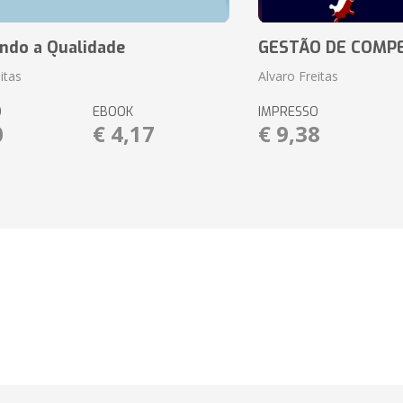
ando a Qualidade
GESTÃO DE COMP
itas
Alvaro Freitas
O
EBOOK
IMPRESSO
0
€ 4,17
€ 9,38