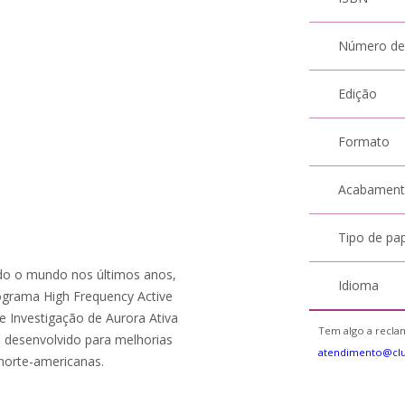
Número de
Edição
Formato
Acabamen
Tipo de pa
do o mundo nos últimos anos,
Idioma
ograma High Frequency Active
e Investigação de Aurora Ativa
Tem algo a reclam
oi desenvolvido para melhorias
atendimento@clu
norte-americanas.