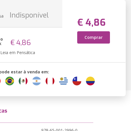
Indisponível
sa
€ 4,86
Comprar
ão
€ 4,86
k
Leia em Pensática
 pode estar à venda em:
cas
978-65-001-2996-0