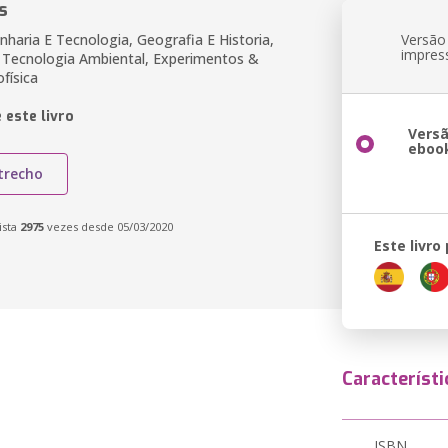
s
nharia E Tecnologia, Geografia E Historia,
Versão
impres
 Tecnologia Ambiental, Experimentos &
física
 este livro
Vers
eboo
trecho
ista
2975
vezes desde 05/03/2020
Este livro
Característi
ISBN