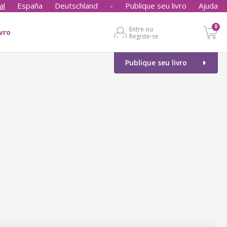
al
España
Deutschland
-
Publique seu livro
Ajuda
0
Entre ou
ivro
Registe-se
Publique seu livro