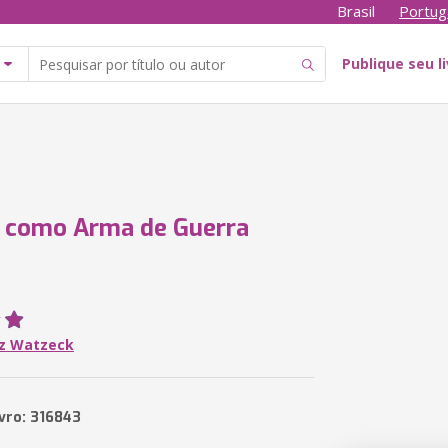
Brasil
Portug
Publique seu l
a como Arma de Guerra
iz Watzeck
ivro: 316843