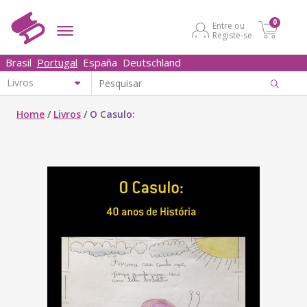
0
Entre ou
Registe-se
Brasil
Portugal
España
Deutschland
Home
/
Livros
/
O Casulo: