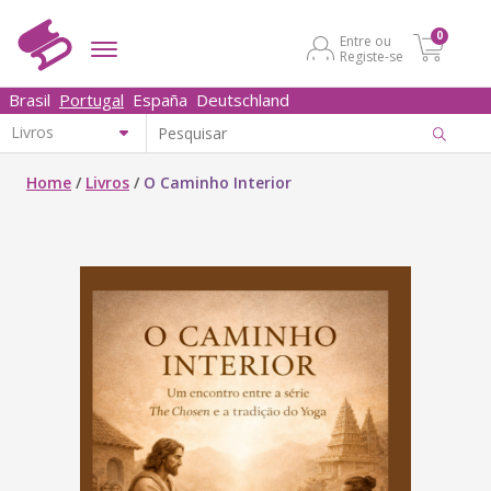
0
Entre ou
Registe-se
Brasil
Portugal
España
Deutschland
Home
/
Livros
/
O Caminho Interior