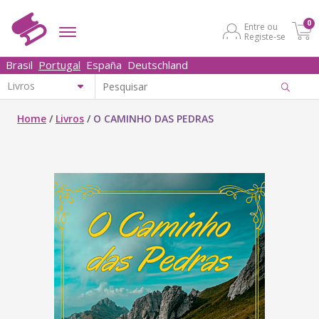
0
Entre ou
Registe-se
Brasil
Portugal
España
Deutschland
Home
/
Livros
/
O CAMINHO DAS PEDRAS