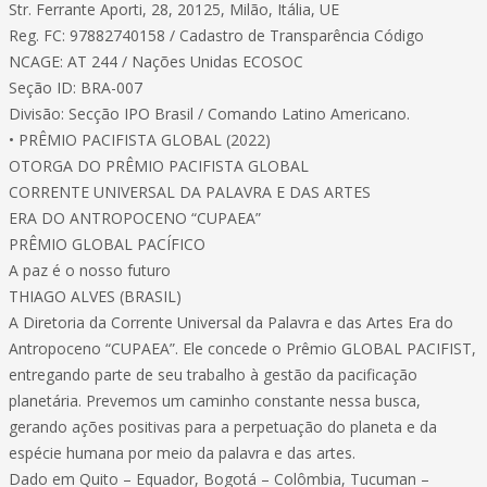
Str. Ferrante Aporti, 28, 20125, Milão, Itália, UE
Reg. FC: 97882740158 / Cadastro de Transparência Código
NCAGE: AT 244 / Nações Unidas ECOSOC
Seção ID: BRA-007
Divisão: Secção IPO Brasil / Comando Latino Americano.
• PRÊMIO PACIFISTA GLOBAL (2022)
OTORGA DO PRÊMIO PACIFISTA GLOBAL
CORRENTE UNIVERSAL DA PALAVRA E DAS ARTES
ERA DO ANTROPOCENO “CUPAEA”
PRÊMIO GLOBAL PACÍFICO
A paz é o nosso futuro
THIAGO ALVES (BRASIL)
A Diretoria da Corrente Universal da Palavra e das Artes Era do
Antropoceno “CUPAEA”. Ele concede o Prêmio GLOBAL PACIFIST,
entregando parte de seu trabalho à gestão da pacificação
planetária. Prevemos um caminho constante nessa busca,
gerando ações positivas para a perpetuação do planeta e da
espécie humana por meio da palavra e das artes.
Dado em Quito – Equador, Bogotá – Colômbia, Tucuman –