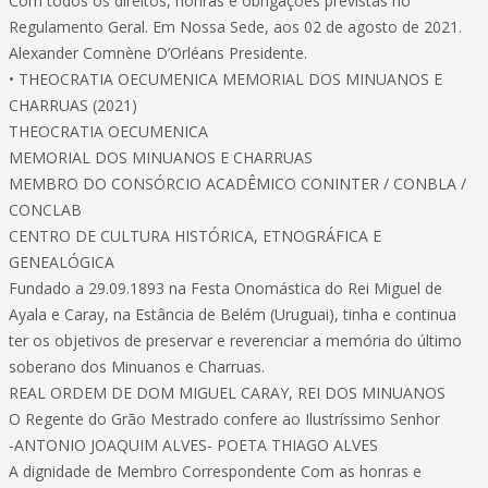
Com todos os direitos, honras e obrigações previstas no
Regulamento Geral. Em Nossa Sede, aos 02 de agosto de 2021.
Alexander Comnène D’Orléans Presidente.
• THEOCRATIA OECUMENICA MEMORIAL DOS MINUANOS E
CHARRUAS (2021)
THEOCRATIA OECUMENICA
MEMORIAL DOS MINUANOS E CHARRUAS
MEMBRO DO CONSÓRCIO ACADÊMICO CONINTER / CONBLA /
CONCLAB
CENTRO DE CULTURA HISTÓRICA, ETNOGRÁFICA E
GENEALÓGICA
Fundado a 29.09.1893 na Festa Onomástica do Rei Miguel de
Ayala e Caray, na Estância de Belém (Uruguai), tinha e continua
ter os objetivos de preservar e reverenciar a memória do último
soberano dos Minuanos e Charruas.
REAL ORDEM DE DOM MIGUEL CARAY, REI DOS MINUANOS
O Regente do Grão Mestrado confere ao Ilustríssimo Senhor
-ANTONIO JOAQUIM ALVES- POETA THIAGO ALVES
A dignidade de Membro Correspondente Com as honras e