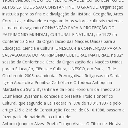
19.368.598/0001-02 O “CONSELHO ACADÊMICO” do CENTRO DE
ALTOS ESTUDOS SÃO CONSTANTINO, O GRANDE, Organização
instituída para os fins e a divulgação da História, Geografia, Artes
Correlatas, cultivando e resgatando os valores culturais materiais
e imateriais segundo CONVENÇÃO PARA A PROTECÇÃO DO
PATRIMÓNIO MUNDIAL, CULTURAL E NATURAL, de 1972 da
Conferência Geral da Organização das Nações Unidas para a
Educação, Ciência e Cultura, UNESCO, e a CONVENÇÃO PARA A
SALVAGUARDA DO PATRIMÓNIO CULTURAL IMATERIAL, na 32ª
sessão da Conferência Geral da Organização das Nações Unidas
para a Educação, Ciência e Cultura, UNESCO, em Paris, 17 de
Outubro de 2003, usando das Prerrogativas Religiosas da Santa
Igreja Apostólica Primitiva Cathólica e Ortodoxa Antioquina-
Mardaita ou Sýrio-Byzantina e da Fons Honorum da Theocracia
Ecumênica Byzantina, concede o presente Título Honorífico
Cultural, que segundo a Lei Federal nº 378 de 13.01. 1937 e pelo
artigo 215 e 216 da Constituição Federal de 05.10.1988, passam a
fazer parte do patrimônio cultural de:
Antonio Joaquim Alves -Poeta Thiago Alves - O Título de: Notável