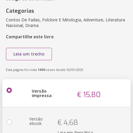
Categorias
Contos De Fadas, Folclore E Mitologia, Adventure, Literatura
Nacional, Drama
Compartilhe este livro
Leia um trecho
Esta página foi vista
1410
vezes desde 02/01/2025
Versão
€ 15,80
impressa
Versão
€ 4,68
ebook
Leia em Pensática