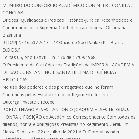
MEMBRO DO CONSÓRCIO ACADÊMICO CONINTER / CONBLA /
CONCLAB
Direitos, Qualidades e Posição Histórico-Jurídica Reconhecidos e
Confirmados pela Suprema Confederação Imperial Ottomana-
Bizantina
RTD/PJ Nº 16.537-A-18 – 1º Ofício de São Paulo/SP – Brasil,
D.O.E.S.P
Folhas 06, Ano LXXVIII – nº 176 de 17/09/1968
O Presidente da Custódio das Tradições da IMPERIAL ACADEMIA
DE SÃO CONSTANTINO E SANTA HELENA DE CIÊNCIAS
HISTÓRICAS,
No uso dos poderes e das prerrogativas que lhe foram
Conferidas pelos Estatutos e pelo Regimento Interno,
Outorga, investe e recebe:
POETA THIAGO ALVES - ANTONIO JOAQUIM ALVES No GRAU,
HONRA e POSIÇÃO de Acadêmico Correspondente Com todos os
direitos, honra e obrigações Previstas no Regimento Geral. Em
Nossa Sede, aos 22 de julho de 2021 A.D. Dom Alexander