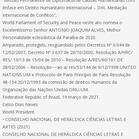
“Missão Permanente de Diplomacia de Causas Humanitárias com
ênfase em Direito Humanitário Internacional – DHI, Mediação
Internacional de Conflitos”,
World Parlament of Security and Peace neste ato nomeia o
Excelentíssimo Senhor ANTONIO JOAQUIM ALVES, Melhor
Personalidade eclesiástica da Paraíba de 2020.
Amparado, protegido, resguardado pelos Decretos Nº 6.044 de
12/02/2007, Decreto Nº 3.637 de 20/10/2000, Resolução A/HRC/
RES/ 13/13 de 15/04 de 2010 – Resolução A/RES/60/161 DE
28/02/2006 – Resolução~~ao a/ res/53/144 de 9/12/1998 UNITED
NATIONS UM e Protocolo de Paris Princípio de Paris Resolução
48-134 20/12/1993 da comissão de direitos Humanos da
Organização das Nações Unidas ONU-UM.
Federative Republic of Brazil, 19 março de 2021.
Celso Dias Neves
World President
• CONSELHO NACIONAL DE HERÁLDICA CIÊNCIAS LETRAS E
ARTES (2021)
CONSELHO NACIONAL DE HERÁLDICA CIÊNCIAS LETRAS E