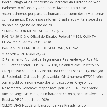
Poeta Thiago Alves, conforme deliberação da Diretoria do Worl
Parlamento of Security And Peace, fazendo jus a esse
reconhecimento por parte da humanidade quem desse vier tomar
conhecimento. Dado e passado em Brasília aos vinte e sete dias
do mês de agosto do ano de 2020.
• EMBAIXADOR MUNDIAL DA PAZ (2020)
PÁGINA 39 Diário Oficial do Distrito Federal Nº 163, QUINTA-
FEIRA, 27 DE AGOSTO DE 2020
PARLAMENTO MUNDIAL DE SEGURANÇA E PAZ
ATO AVISO DE NOMEAÇÃO
O Parlamento Mundial de Segurança e Paz, endereço: Rua 70,
199, Setor Central, CEP: 74055- 120, Goiânia/Goiás, inscrito no
CNPJ 13.498.430/0001-27 inscrita na Ecosoc Esango Organização
da Sociedade Civil das Nações Unidas ONU número 677206, vêm
tornar público a nomeação dos Embaixadores: Gleyson do
Nascimento Gonçalves responsável pela VPO BA, Embaixador
Ariel da Veiga Mateus RJ e Embaixador Antônio Joaquim Alves PB.
Brasília/DF 25 agosto de 2020.
CELSO DIAS NEVES-Embaixador da Paz Presidente do