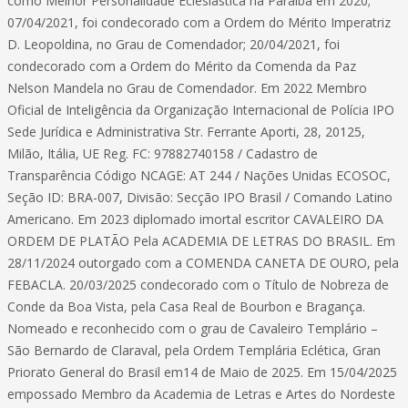
como Melhor Personalidade Eclesiástica na Paraíba em 2020;
07/04/2021, foi condecorado com a Ordem do Mérito Imperatriz
D. Leopoldina, no Grau de Comendador; 20/04/2021, foi
condecorado com a Ordem do Mérito da Comenda da Paz
Nelson Mandela no Grau de Comendador. Em 2022 Membro
Oficial de Inteligência da Organização Internacional de Polícia IPO
Sede Jurídica e Administrativa Str. Ferrante Aporti, 28, 20125,
Milão, Itália, UE Reg. FC: 97882740158 / Cadastro de
Transparência Código NCAGE: AT 244 / Nações Unidas ECOSOC,
Seção ID: BRA-007, Divisão: Secção IPO Brasil / Comando Latino
Americano. Em 2023 diplomado imortal escritor CAVALEIRO DA
ORDEM DE PLATÃO Pela ACADEMIA DE LETRAS DO BRASIL. Em
28/11/2024 outorgado com a COMENDA CANETA DE OURO, pela
FEBACLA. 20/03/2025 condecorado com o Título de Nobreza de
Conde da Boa Vista, pela Casa Real de Bourbon e Bragança.
Nomeado e reconhecido com o grau de Cavaleiro Templário –
São Bernardo de Claraval, pela Ordem Templária Eclética, Gran
Priorato General do Brasil em14 de Maio de 2025. Em 15/04/2025
empossado Membro da Academia de Letras e Artes do Nordeste