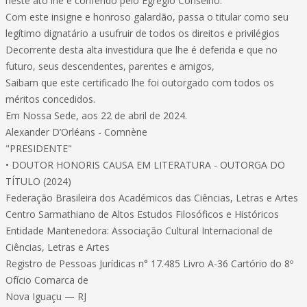
neste ato lhe é conferido pelo Egrégio Conselho.
Com este insigne e honroso galardão, passa o titular como seu
legítimo dignatário a usufruir de todos os direitos e privilégios
Decorrente desta alta investidura que lhe é deferida e que no
futuro, seus descendentes, parentes e amigos,
Saibam que este certificado lhe foi outorgado com todos os
méritos concedidos.
Em Nossa Sede, aos 22 de abril de 2024.
Alexander D’Orléans - Comnène
"PRESIDENTE"
• DOUTOR HONORIS CAUSA EM LITERATURA - OUTORGA DO
TÍTULO (2024)
Federação Brasileira dos Académicos das Ciências, Letras e Artes
Centro Sarmathiano de Altos Estudos Filosóficos e Históricos
Entidade Mantenedora: Associação Cultural Internacional de
Ciências, Letras e Artes
Registro de Pessoas Jurídicas n° 17.485 Livro A-36 Cartório do 8º
Ofício Comarca de
Nova Iguaçu — RJ