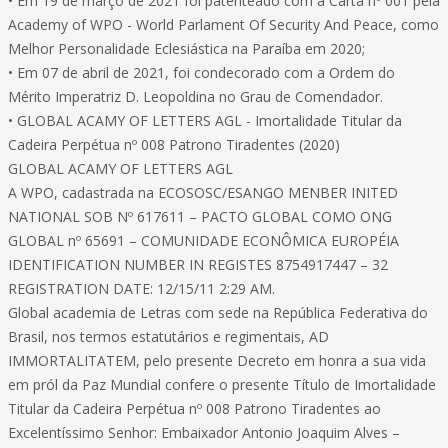
• Em 19 de março de 2021 foi patenteado com a Carta nº 001 pela
Academy of WPO - World Parlament Of Security And Peace, como
Melhor Personalidade Eclesiástica na Paraíba em 2020;
• Em 07 de abril de 2021, foi condecorado com a Ordem do
Mérito Imperatriz D. Leopoldina no Grau de Comendador.
• GLOBAL ACAMY OF LETTERS AGL - Imortalidade Titular da
Cadeira Perpétua nº 008 Patrono Tiradentes (2020)
GLOBAL ACAMY OF LETTERS AGL
A WPO, cadastrada na ECOSOSC/ESANGO MENBER INITED
NATIONAL SOB Nº 617611 – PACTO GLOBAL COMO ONG
GLOBAL nº 65691 – COMUNIDADE ECONÔMICA EUROPÉIA
IDENTIFICATION NUMBER IN REGISTES 8754917447 – 32
REGISTRATION DATE: 12/15/11 2:29 AM.
Global academia de Letras com sede na República Federativa do
Brasil, nos termos estatutários e regimentais, AD
IMMORTALITATEM, pelo presente Decreto em honra a sua vida
em pról da Paz Mundial confere o presente Título de Imortalidade
Titular da Cadeira Perpétua nº 008 Patrono Tiradentes ao
Excelentíssimo Senhor: Embaixador Antonio Joaquim Alves –