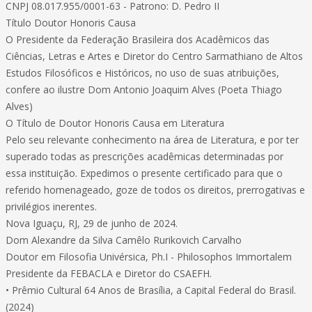
CNPJ 08.017.955/0001-63 - Patrono: D. Pedro II
Título Doutor Honoris Causa
O Presidente da Federação Brasileira dos Acadêmicos das
Ciências, Letras e Artes e Diretor do Centro Sarmathiano de Altos
Estudos Filosóficos e Históricos, no uso de suas atribuições,
confere ao ilustre Dom Antonio Joaquim Alves (Poeta Thiago
Alves)
O Título de Doutor Honoris Causa em Literatura
Pelo seu relevante conhecimento na área de Literatura, e por ter
superado todas as prescrições acadêmicas determinadas por
essa instituição. Expedimos o presente certificado para que o
referido homenageado, goze de todos os direitos, prerrogativas e
privilégios inerentes.
Nova Iguaçu, RJ, 29 de junho de 2024.
Dom Alexandre da Silva Camêlo Rurikovich Carvalho
Doutor em Filosofia Univérsica, Ph.I - Philosophos Immortalem
Presidente da FEBACLA e Diretor do CSAEFH.
• Prêmio Cultural 64 Anos de Brasília, a Capital Federal do Brasil.
(2024)