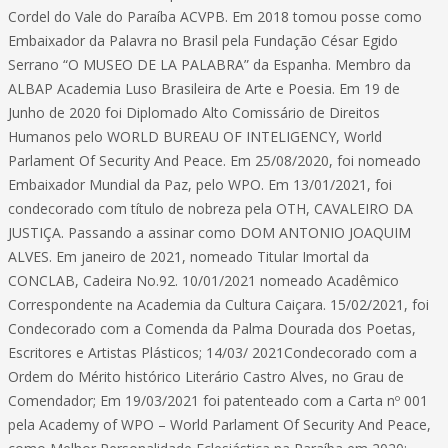
Cordel do Vale do Paraíba ACVPB. Em 2018 tomou posse como
Embaixador da Palavra no Brasil pela Fundação César Egido
Serrano “O MUSEO DE LA PALABRA” da Espanha. Membro da
ALBAP Academia Luso Brasileira de Arte e Poesia. Em 19 de
Junho de 2020 foi Diplomado Alto Comissário de Direitos
Humanos pelo WORLD BUREAU OF INTELIGENCY, World
Parlament Of Security And Peace. Em 25/08/2020, foi nomeado
Embaixador Mundial da Paz, pelo WPO. Em 13/01/2021, foi
condecorado com título de nobreza pela OTH, CAVALEIRO DA
JUSTIÇA. Passando a assinar como DOM ANTONIO JOAQUIM
ALVES. Em janeiro de 2021, nomeado Titular Imortal da
CONCLAB, Cadeira No.92. 10/01/2021 nomeado Acadêmico
Correspondente na Academia da Cultura Caiçara. 15/02/2021, foi
Condecorado com a Comenda da Palma Dourada dos Poetas,
Escritores e Artistas Plásticos; 14/03/ 2021Condecorado com a
Ordem do Mérito histórico Literário Castro Alves, no Grau de
Comendador; Em 19/03/2021 foi patenteado com a Carta nº 001
pela Academy of WPO – World Parlament Of Security And Peace,