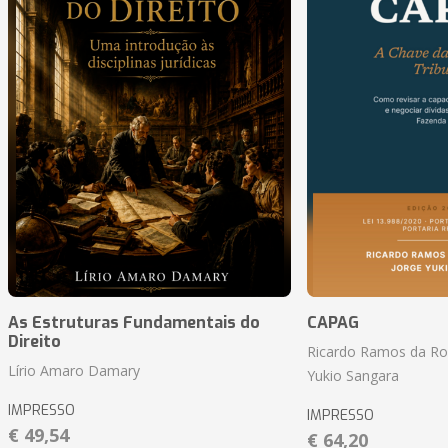
As Estruturas Fundamentais do
CAPAG
Direito
Ricardo Ramos da Roc
Lírio Amaro Damary
Yukio Sangara
IMPRESSO
IMPRESSO
€ 49,54
€ 64,20