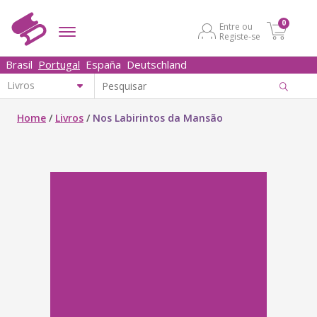
0
Entre ou
Registe-se
Brasil
Portugal
España
Deutschland
Home
/
Livros
/
Nos Labirintos da Mansão