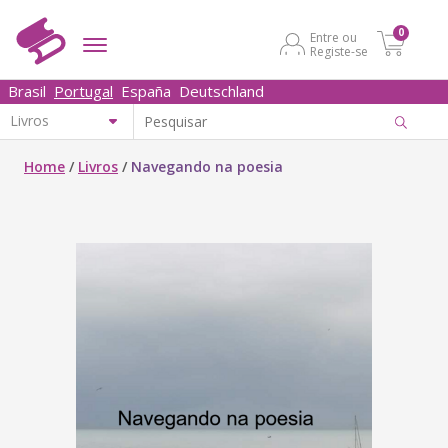
0
Entre ou
Registe-se
Brasil
Portugal
España
Deutschland
Home
/
Livros
/
Navegando na poesia