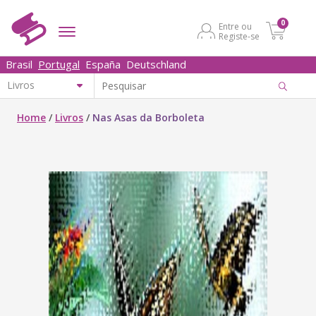
0
Entre ou
Registe-se
Brasil
Portugal
España
Deutschland
Home
/
Livros
/
Nas Asas da Borboleta