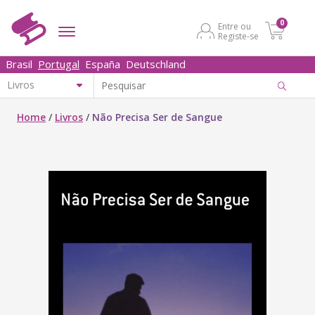
0
Entre ou
Registe-se
Brasil
Portugal
España
Deutschland
Home
/
Livros
/
Não Precisa Ser de Sangue