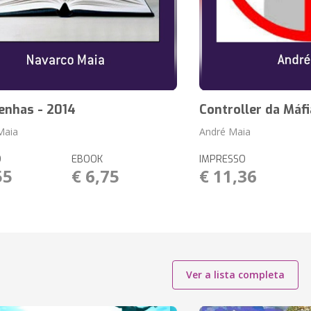
enhas - 2014
Controller da Máfia
Maia
André Maia
O
EBOOK
IMPRESSO
55
€ 6,75
€ 11,36
Ver a lista completa