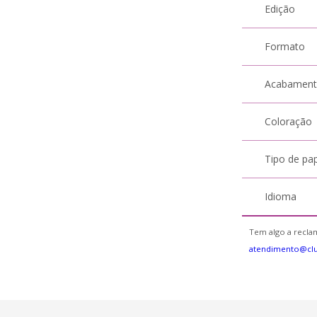
Edição
Formato
Acabamen
Coloração
Tipo de pa
Idioma
Tem algo a reclam
atendimento@clu