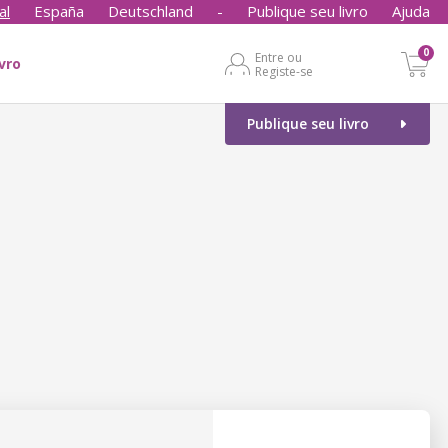
al
España
Deutschland
-
Publique seu livro
Ajuda
0
Entre ou
ivro
Registe-se
Publique seu livro