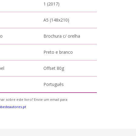
1 (2017)
A5 (148x210)
to
Brochura c/ orelha
Preto e branco
pel
Offset 80g
Português
ar sobre este livro? Envie um email para
bedeautores.pt