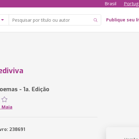
Brasil
Portug
Publique seu l
ediviva
Poemas - 1a. Edição
 Maia
ivro: 238691