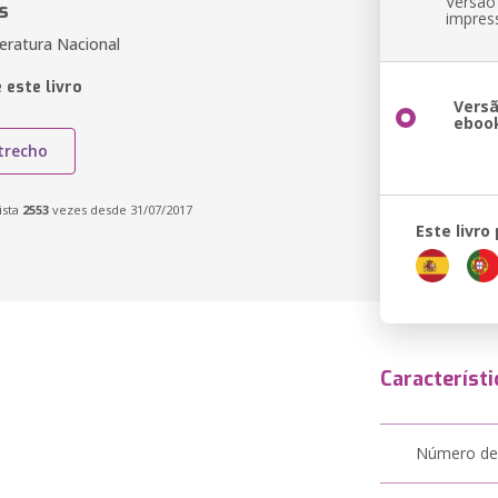
Versão
s
impres
teratura Nacional
 este livro
Vers
eboo
trecho
ista
2553
vezes desde 31/07/2017
Este livro
Característi
Número de