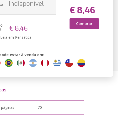
Indisponível
sa
€ 8,46
Comprar
ão
€ 8,46
k
Leia em Pensática
 pode estar à venda em:
cas
 páginas
70