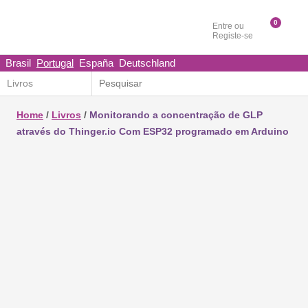
0
Entre ou
Registe-se
Brasil
Portugal
España
Deutschland
Home
/
Livros
/
Monitorando a concentração de GLP
através do Thinger.io Com ESP32 programado em
Arduino