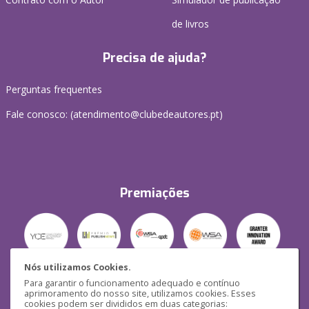
de livros
Precisa de ajuda?
Perguntas frequentes
Fale conosco: (
atendimento@clubedeautores.pt
)
Premiações
Nós utilizamos Cookies.
Para garantir o funcionamento adequado e contínuo
Segurança
aprimoramento do nosso site, utilizamos cookies. Esses
cookies podem ser divididos em duas categorias: