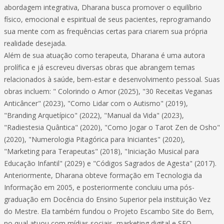
abordagem integrativa, Dharana busca promover o equilíbrio
físico, emocional e espiritual de seus pacientes, reprogramando
sua mente com as frequências certas para criarem sua própria
realidade desejada.
Além de sua atuação como terapeuta, Dharana é uma autora
prolífica e já escreveu diversas obras que abrangem temas
relacionados à saúde, bem-estar e desenvolvimento pessoal. Suas
obras incluem: " Colorindo o Amor (2025), "30 Receitas Veganas
Anticâncer" (2023), "Como Lidar com o Autismo" (2019),
"Branding Arquetípico" (2022), "Manual da Vida" (2023),
"Radiestesia Quântica" (2020), "Como Jogar o Tarot Zen de Osho"
(2020), "Numerologia Pitagórica para Iniciantes" (2020),
"Marketing para Terapeutas" (2018), "Iniciação Musical para
Educação Infantil" (2029) e "Códigos Sagrados de Agesta" (2017).
Anteriormente, Dharana obteve formação em Tecnologia da
Informação em 2005, e posteriormente concluiu uma pós-
graduação em Docência do Ensino Superior pela instituição Vez
do Mestre. Ela também fundou o Projeto Escambo Site do Bem,
no qual atuou com mídias sociais, marketing digital e SEO.