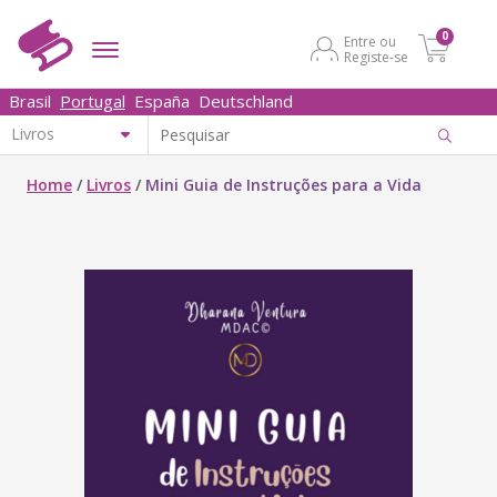
0
Entre ou
Registe-se
Brasil
Portugal
España
Deutschland
Home
/
Livros
/
Mini Guia de Instruções para a Vida