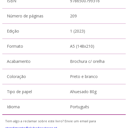
ISBN
9786500799316
Número de páginas
209
Edição
1 (2023)
Formato
A5 (148x210)
Acabamento
Brochura c/ orelha
Coloração
Preto e branco
Tipo de papel
Ahuesado 80g
Idioma
Português
Tem algo a reclamar sobre este livro? Envie um email para
atendimento@clubedeautores.pt