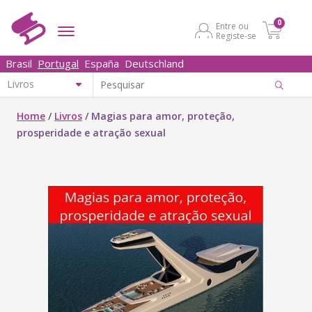
0
Entre ou
Registe-se
Brasil
Portugal
España
Deutschland
Home
/
Livros
/
Magias para amor, proteção,
prosperidade e atração sexual