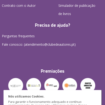
Contrato com o Autor
Simulador de publicação
de livros
Precisa de ajuda?
Perguntas frequentes
Fale conosco: (
atendimento@clubedeautores.pt
)
Premiações
Nós utilizamos Cookies.
Para garantir o funcionamento adequado e contínuo
Segurança