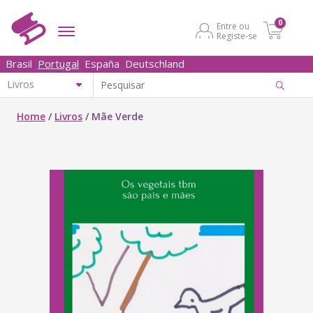
0
Entre ou
Registe-se
Brasil
Portugal
España
Deutschland
Home
/
Livros
/
Mãe Verde