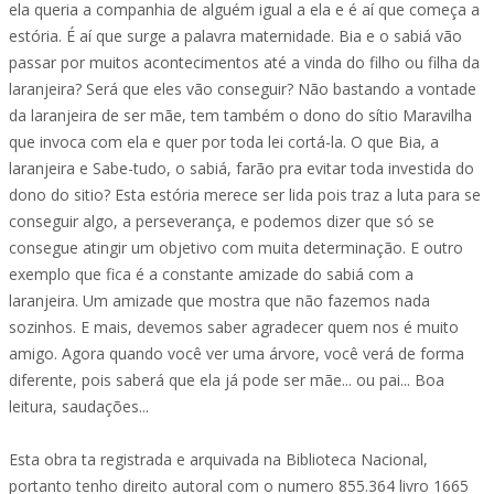
ela queria a companhia de alguém igual a ela e é aí que começa a
estória. É aí que surge a palavra maternidade. Bia e o sabiá vão
passar por muitos acontecimentos até a vinda do filho ou filha da
laranjeira? Será que eles vão conseguir? Não bastando a vontade
da laranjeira de ser mãe, tem também o dono do sítio Maravilha
que invoca com ela e quer por toda lei cortá-la. O que Bia, a
laranjeira e Sabe-tudo, o sabiá, farão pra evitar toda investida do
dono do sitio? Esta estória merece ser lida pois traz a luta para se
conseguir algo, a perseverança, e podemos dizer que só se
consegue atingir um objetivo com muita determinação. E outro
exemplo que fica é a constante amizade do sabiá com a
laranjeira. Um amizade que mostra que não fazemos nada
sozinhos. E mais, devemos saber agradecer quem nos é muito
amigo. Agora quando você ver uma árvore, você verá de forma
diferente, pois saberá que ela já pode ser mãe... ou pai... Boa
leitura, saudações...
Esta obra ta registrada e arquivada na Biblioteca Nacional,
portanto tenho direito autoral com o numero 855.364 livro 1665