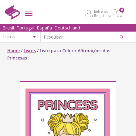
0
Entre ou
Registe-se
Brasil
Portugal
España
Deutschland
Home
/
Livros
/
Livro para Colorir Afirmações das
Princesas