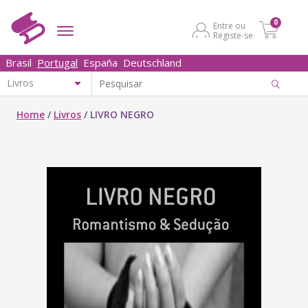
0
Entre ou
Registe-se
Brasil
Portugal
España
Deutschland
Home
/
Livros
/
LIVRO NEGRO