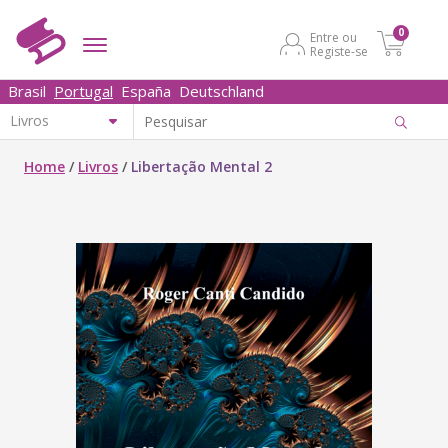
0
Entre ou
Registe-se
Brasil
Portugal
España
Deutschland
Home
/
Livros
/
Libertação Mental 2