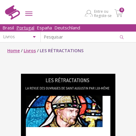
0
Entre ou
Registe-se
Brasil
Portugal
España
Deutschland
Home
/
Livros
/
LES RÉTRACTATIONS