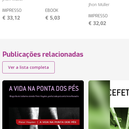
Jhon Müller
IMPRESSO
EBOOK
IMPRESSO
€ 33,12
€ 5,03
€ 32,02
Publicações relacionadas
Ver a lista completa