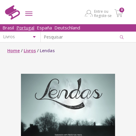
0
Entre ou
Registe-se
Brasil
Portugal
España
Deutschland
Home
/
Livros
/
Lendas