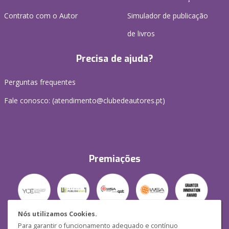
Contrato com o Autor
Simulador de publicação
de livros
Precisa de ajuda?
Perguntas frequentes
Fale conosco: (
atendimento@clubedeautores.pt
)
Premiações
Nós utilizamos Cookies.
Para garantir o funcionamento adequado e contínuo
Segurança