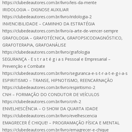
https://clubedeautores.com.br/livro/leis-da-mente
IRIDOLOGIA – DIGNOSE AUXILIAR
https://clubedeautores.com.br/livro/iridologia-2
INVENCIBILIDADE – CAMINHO DA ESTRATÉGIA
https://clubedeautores.com.br/livro/a-arte-de-vencer-sempre
GRAFOLOGIA – GRAFOTÉCNICA, GRAFOPSICODIAGNÓSTICO,
GRAFOTERAPIA, GRAFOANÁLISE
https://clubedeautores.com.br/livro/grafologia
SEGURANÇA - E s t r a t é g i a s Pessoal e Empresarial –
Prevenção e Combate
https://clubedeautores.com.br/livro/seguranca-e-s-t-r-a-t-e-g-i-a-s
ESPIRITISMO – TRANSE, HIPNOTISMO, REENCARNAÇÃO
https://clubedeautores.com.br/livro/espiritismo-2
CNH – FORMAÇÃO DO CONDUTOR DE VEÍCULOS
https://clubedeautores.com.br/livro/cnh-2
ENVELHESCÊNCIA – O SHOW DA QUARTA IDADE
https://clubedeautores.com.br/livro/evelhescencia
EMAGRECER É CHIQUE! – PROGRAMAÇÃO FÍSICA E MENTAL
https://clubedeautores.com.br/livro/emagrecer-e-chique