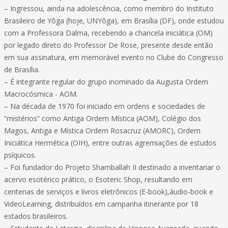
– Ingressou, ainda na adolescência, como membro do Instituto
Brasileiro de Yôga (hoje, UNYôga), em Brasília (DF), onde estudou
com a Professora Dalma, recebendo a chancela iniciática (OM)
por legado direto do Professor De Rose, presente desde então
em sua assinatura, em memorável evento no Clube do Congresso
de Brasília.
– É integrante regular do grupo inominado da Augusta Ordem
Macrocósmica - AOM.
– Na década de 1970 foi iniciado em ordens e sociedades de
“mistérios” como Antiga Ordem Mística (AOM), Colégio dos
Magos, Antiga e Mística Ordem Rosacruz (AMORC), Ordem
Iniciática Hermética (OIH), entre outras agremiações de estudos
psíquicos.
– Foi fundador do Projeto Shamballah II destinado a inventariar o
acervo esotérico prático, o Esoteric Shop, resultando em
centenas de serviços e livros eletrônicos (E-book),áudio-book e
VideoLearning, distribuídos em campanha itinerante por 18
estados brasileiros.