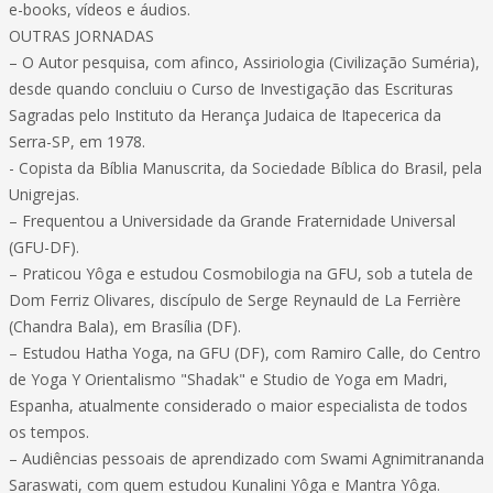
e-books, vídeos e áudios.
OUTRAS JORNADAS
– O Autor pesquisa, com afinco, Assiriologia (Civilização Suméria),
desde quando concluiu o Curso de Investigação das Escrituras
Sagradas pelo Instituto da Herança Judaica de Itapecerica da
Serra-SP, em 1978.
- Copista da Bíblia Manuscrita, da Sociedade Bíblica do Brasil, pela
Unigrejas.
– Frequentou a Universidade da Grande Fraternidade Universal
(GFU-DF).
– Praticou Yôga e estudou Cosmobilogia na GFU, sob a tutela de
Dom Ferriz Olivares, discípulo de Serge Reynauld de La Ferrière
(Chandra Bala), em Brasília (DF).
– Estudou Hatha Yoga, na GFU (DF), com Ramiro Calle, do Centro
de Yoga Y Orientalismo "Shadak" e Studio de Yoga em Madri,
Espanha, atualmente considerado o maior especialista de todos
os tempos.
– Audiências pessoais de aprendizado com Swami Agnimitrananda
Saraswati, com quem estudou Kunalini Yôga e Mantra Yôga.