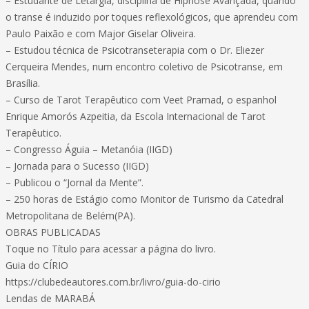
– Estudante de Letargia, disciplina de Hipnose Avançada, quando
o transe é induzido por toques reflexológicos, que aprendeu com
Paulo Paixão e com Major Giselar Oliveira.
– Estudou técnica de Psicotranseterapia com o Dr. Eliezer
Cerqueira Mendes, num encontro coletivo de Psicotranse, em
Brasília.
– Curso de Tarot Terapêutico com Veet Pramad, o espanhol
Enrique Amorós Azpeitia, da Escola Internacional de Tarot
Terapêutico.
– Congresso Águia – Metanóia (IIGD)
– Jornada para o Sucesso (IIGD)
– Publicou o “Jornal da Mente”.
– 250 horas de Estágio como Monitor de Turismo da Catedral
Metropolitana de Belém(PA).
OBRAS PUBLICADAS
Toque no Título para acessar a página do livro.
Guia do CÍRIO
https://clubedeautores.com.br/livro/guia-do-cirio
Lendas de MARABÁ