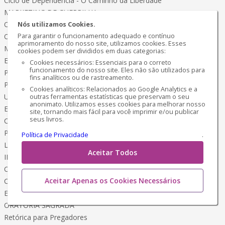
Ciclo de Dependência - O Caminho da Liberdade
MARKETING DE GUERRILHA
Os Negócios com Inteligência Artificial
Nós utilizamos Cookies.
O QUE FIZ PARA EMAGRECER
Para garantir o funcionamento adequado e contínuo
aprimoramento do nosso site, utilizamos cookies. Esses
Meu Método Terapêutico
cookies podem ser divididos em duas categorias:
EMAGRECER é Chique!
Cookies necessários: Essenciais para o correto
funcionamento do nosso site. Eles não são utilizados para
Programação Física e Mental
fins analíticos ou de rastreamento.
PLANO de Emagrecimento
Cookies analíticos: Relacionados ao Google Analytics e a
Um estilo de Vida Saudável
outras ferramentas estatísticas que preservam o seu
anonimato. Utilizamos esses cookies para melhorar nosso
EMAGRECER
site, tornando mais fácil para você imprimir e/ou publicar
seus livros.
Coragem, Ousadia e Conquista
Pássaros Encantados da AMAZÔNIA
Política de Privacidade
.
Livro de Colorir
Aceitar Todos
INVENCÍVEL
Caminho da Estratégia de Miyamoto Musashi
Aceitar Apenas os Cookies Necessários
CIÊNCIA OCULTA
Esoterismo - Magia Sociedades Secretas
ORATÓRIA SAGRADA
Retórica para Pregadores